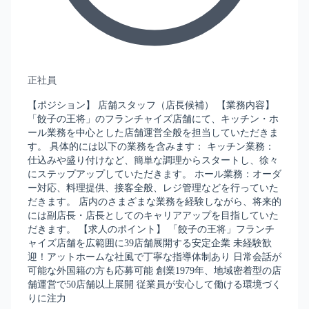
正社員
【ポジション】 店舗スタッフ（店長候補） 【業務内容】
「餃子の王将」のフランチャイズ店舗にて、キッチン・ホ
ール業務を中心とした店舗運営全般を担当していただきま
す。 具体的には以下の業務を含みます： キッチン業務：
仕込みや盛り付けなど、簡単な調理からスタートし、徐々
にステップアップしていただきます。 ホール業務：オーダ
ー対応、料理提供、接客全般、レジ管理などを行っていた
だきます。 店内のさまざまな業務を経験しながら、将来的
には副店長・店長としてのキャリアアップを目指していた
だきます。 【求人のポイント】 「餃子の王将」フランチ
ャイズ店舗を広範囲に39店舗展開する安定企業 未経験歓
迎！アットホームな社風で丁寧な指導体制あり 日常会話が
可能な外国籍の方も応募可能 創業1979年、地域密着型の店
舗運営で50店舗以上展開 従業員が安心して働ける環境づく
りに注力