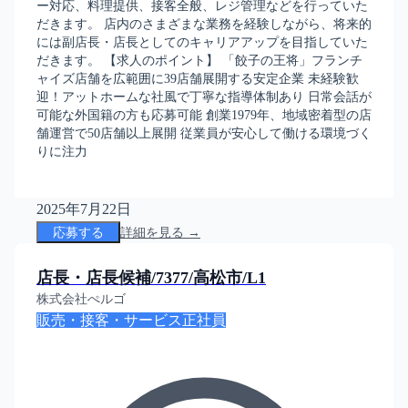
ー対応、料理提供、接客全般、レジ管理などを行っていた
だきます。 店内のさまざまな業務を経験しながら、将来的
には副店長・店長としてのキャリアアップを目指していた
だきます。 【求人のポイント】 「餃子の王将」フランチ
ャイズ店舗を広範囲に39店舗展開する安定企業 未経験歓
迎！アットホームな社風で丁寧な指導体制あり 日常会話が
可能な外国籍の方も応募可能 創業1979年、地域密着型の店
舗運営で50店舗以上展開 従業員が安心して働ける環境づく
りに注力
2025年7月22日
応募する
詳細を見る →
店長・店長候補/7377/高松市/L1
株式会社ぺルゴ
販売・接客・サービス
正社員