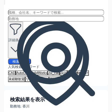
詳細条件
検索する
人気検索キーワード
CAD
AutoCAD
SolidWorks
Jw_cad
設計
建築
機械設計
未経験歓迎
リモートワーク
正社員
検索結果を表示
勤務地:
香川