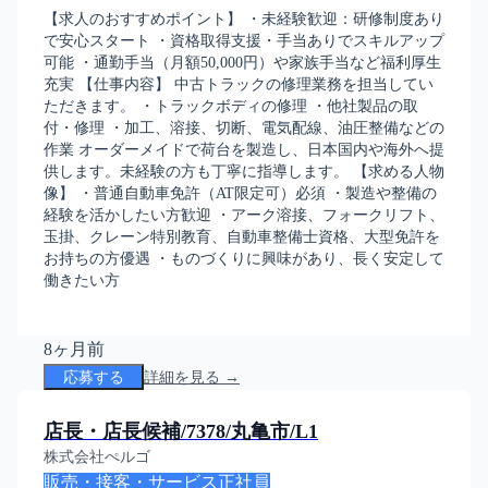
【求人のおすすめポイント】 ・未経験歓迎：研修制度あり
で安心スタート ・資格取得支援・手当ありでスキルアップ
可能 ・通勤手当（月額50,000円）や家族手当など福利厚生
充実 【仕事内容】 中古トラックの修理業務を担当してい
ただきます。 ・トラックボディの修理 ・他社製品の取
付・修理 ・加工、溶接、切断、電気配線、油圧整備などの
作業 オーダーメイドで荷台を製造し、日本国内や海外へ提
供します。未経験の方も丁寧に指導します。 【求める人物
像】 ・普通自動車免許（AT限定可）必須 ・製造や整備の
経験を活かしたい方歓迎 ・アーク溶接、フォークリフト、
玉掛、クレーン特別教育、自動車整備士資格、大型免許を
お持ちの方優遇 ・ものづくりに興味があり、長く安定して
働きたい方
8ヶ月前
応募する
詳細を見る →
店長・店長候補/7378/丸亀市/L1
株式会社ぺルゴ
販売・接客・サービス
正社員