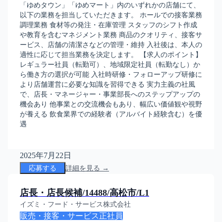
「ゆめタウン」「ゆめマート」内のいずれかの店舗にて、
以下の業務を担当していただきます。 ホールでの接客業務
調理業務 食材等の発注・在庫管理 スタッフのシフト作成
や教育を含むマネジメント業務 商品のクオリティ、接客サ
ービス、店舗の清潔さなどの管理・維持 入社後は、本人の
適性に応じて担当業務を決定します。 【求人のポイント】
レギュラー社員（転勤可）、地域限定社員（転勤なし）か
ら働き方の選択が可能 入社時研修・フォローアップ研修に
より店舗運営に必要な知識を習得できる 実力主義の社風
で、店長・マネージャー・事業部長へのステップアップの
機会あり 他事業との交流機会もあり、幅広い価値観や視野
が養える 飲食業界での経験者（アルバイト経験含む）を優
遇
2025年7月22日
応募する
詳細を見る →
店長・店長候補/14488/高松市/L1
イズミ・フード・サービス株式会社
販売・接客・サービス
正社員