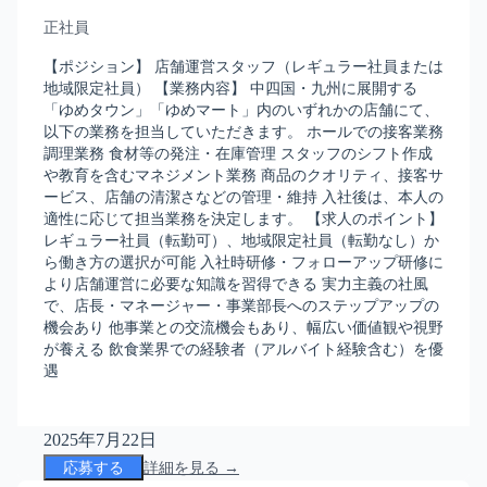
正社員
【ポジション】 店舗運営スタッフ（レギュラー社員または
地域限定社員） 【業務内容】 中四国・九州に展開する
「ゆめタウン」「ゆめマート」内のいずれかの店舗にて、
以下の業務を担当していただきます。 ホールでの接客業務
調理業務 食材等の発注・在庫管理 スタッフのシフト作成
や教育を含むマネジメント業務 商品のクオリティ、接客サ
ービス、店舗の清潔さなどの管理・維持 入社後は、本人の
適性に応じて担当業務を決定します。 【求人のポイント】
レギュラー社員（転勤可）、地域限定社員（転勤なし）か
ら働き方の選択が可能 入社時研修・フォローアップ研修に
より店舗運営に必要な知識を習得できる 実力主義の社風
で、店長・マネージャー・事業部長へのステップアップの
機会あり 他事業との交流機会もあり、幅広い価値観や視野
が養える 飲食業界での経験者（アルバイト経験含む）を優
遇
2025年7月22日
応募する
詳細を見る →