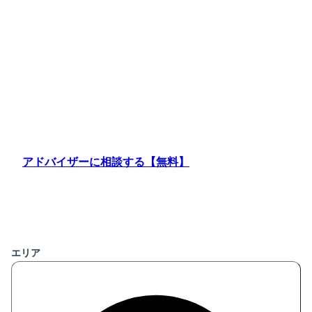
転職・求人探しなら、情報満載の
HUGAN JOB
あなたに
ピッタリの仕事
きっと見つかる
アドバイザーに相談する【無料】
求人情報を検索
する
エリア