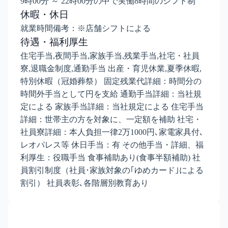
9時00分 ～ 22時00分の中で実働8時間のシフト制
休暇・休日
就業時間備考：※店舗シフトによる
待遇・福利厚生
住宅手当,夜間手当,家族手当,残業手当,社宅・社員
寮,退職金制度,通勤手当 出産・育児休業,夏季休暇,
特別休暇（冠婚葬祭） 固定残業代詳細：時間分の
時間外手当として円を支給 通勤手当詳細：当社規
定による 家族手当詳細：当社規定による 住宅手当
詳細：世帯主の方を対象に、一定額を補助 社宅・
社員寮詳細：本人負担一律2万1000円､家電家具付､
レオパレス等 休日手当：有 その他手当・詳細、福
利厚生：役職手当 食事補助あり(食事半額補助) 社
員割引制度（社員･家族対象の｢ゆめカード｣による
割引） 社員表彰､各階層別教育あり