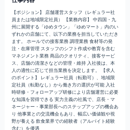
仕事内容
【ポジション】 店舗運営スタッフ（レギュラー社
員または地域限定社員） 【業務内容】 中四国・九
州に展開する「ゆめタウン」「ゆめマート」内のい
ずれかの店舗にて、以下の業務を担当していただき
ます。 ホールでの接客業務 調理業務 食材等の発
注・在庫管理 スタッフのシフト作成や教育を含む
マネジメント業務 商品のクオリティ、接客サービ
ス、店舗の清潔さなどの管理・維持 入社後は、本
人の適性に応じて担当業務を決定します。 【求人
のポイント】 レギュラー社員（転勤可）、地域限
定社員（転勤なし）から働き方の選択が可能 入社
時研修・フォローアップ研修により店舗運営に必要
な知識を習得できる 実力主義の社風で、店長・マ
ネージャー・事業部長へのステップアップの機会あ
り 他事業との交流機会もあり、幅広い価値観や視
野が養える 飲食業界での経験者（アルバイト経験
含む）を優遇