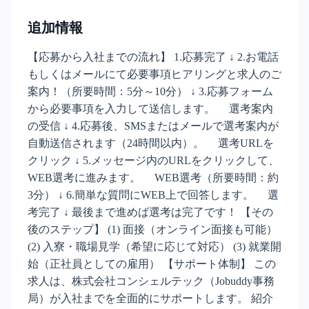
追加情報
【応募から入社までの流れ】 1.応募完了 ↓ 2.お電話
もしくはメールにて必要事項ヒアリングと求人のご
案内！（所要時間：5分～10分） ↓ 3.応募フォーム
から必要事項を入力して送信します。 選考案内
の受信 ↓ 4.応募後、SMSまたはメールで選考案内が
自動送信されます（24時間以内）。 選考URLを
クリック ↓ 5.メッセージ内のURLをクリックして、
WEB選考に進みます。 WEB選考（所要時間：約
3分） ↓ 6.簡単な質問にWEB上で回答します。 選
考完了 ↓ 最後まで進めば選考は完了です！ 【その
後のステップ】 (1) 面接（オンライン面接も可能）
(2) 入寮・職場見学（希望に応じて対応） (3) 就業開
始（正社員としての雇用） 【サポート体制】 この
求人は、株式会社コンシェルテック（Jobuddy事務
局）が入社までを全面的にサポートします。 紹介