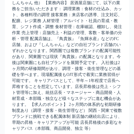
しんちゃん 他） 【業務内容】 居酒屋店舗にて、以下の業
務をご担当いただきます： 調理業務：食材の仕込み、カッ
ト、各種料理の調理 接客業務：来店客の誘導、注文対応、
配膳、レジ業務 人材管理：アルバイト・社員の育成・教
育、シフト作成・調整 食材管理：在庫確認、棚卸し、発注
作業 売上管理：店舗売上・利益の管理、客数・客単価の分
析・管理 配属店舗は、『鳥貴族』『魚輝水産』などのFC
店舗、および『しんちゃん』などの自社ブランド店舗のい
ずれかとなります。関西圏では複数ブランドの配属可能性
があり、関東圏では現状『鳥貴族』の配属となります。今
後は関東圏にも自社ブランドを展開予定です。 入社後は2
ヶ月間の研修期間があり、調理・接客・衛生管理などの基
礎を学べます。現場配属後もOJT形式で着実に業務習得が
可能です。 キャリアパスとして、半年～1年程度で店長へ
昇格することを想定しています。店長昇格後は売上・シフ
ト管理等に加え、統括店長・マネージャー・商品開発・人
材育成・本部職・独立など様々なステップに進む機会があ
ります。 【求人のポイント】 2ヶ月間の体系的な初期研修
制度あり（調理・接客・衛生管理など） 関西・関東で複数
ブランドに挑戦できる配属体制 新店舗の継続出店により、
早期の昇格・キャリアアップが可能 店長昇格後の多彩なキ
ャリアパス（本部職、商品開発、独立 等）