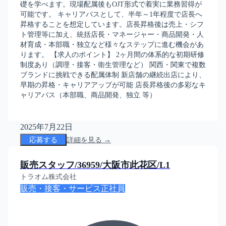
礎を学べます。現場配属後もOJT形式で着実に業務習得が
可能です。 キャリアパスとして、半年～1年程度で店長へ
昇格することを想定しています。店長昇格後は売上・シフ
ト管理等に加え、統括店長・マネージャー・商品開発・人
材育成・本部職・独立など様々なステップに進む機会があ
ります。 【求人のポイント】 2ヶ月間の体系的な初期研修
制度あり（調理・接客・衛生管理など） 関西・関東で複数
ブランドに挑戦できる配属体制 新店舗の継続出店により、
早期の昇格・キャリアアップが可能 店長昇格後の多彩なキ
ャリアパス（本部職、商品開発、独立 等）
2025年7月22日
応募する
詳細を見る →
販売スタッフ/36959/大阪市此花区/L1
トラオム株式会社
販売・接客・サービス
正社員