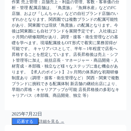
作業 売上管理：店舗売上・利益の管理、客数・客単価の分
析・管理 配属店舗は、『鳥貴族』『魚輝水産』などのFC
店舗、および『しんちゃん』などの自社ブランド店舗のい
ずれかとなります。関西圏では複数ブランドの配属可能性
があり、関東圏では現状『鳥貴族』の配属となります。今
後は関東圏にも自社ブランドを展開予定です。 入社後は2
ヶ月間の研修期間があり、調理・接客・衛生管理などの基
礎を学べます。現場配属後もOJT形式で着実に業務習得が
可能です。 キャリアパスとして、半年～1年程度で店長へ
昇格することを想定しています。店長昇格後は売上・シフ
ト管理等に加え、統括店長・マネージャー・商品開発・人
材育成・本部職・独立など様々なステップに進む機会があ
ります。 【求人のポイント】 2ヶ月間の体系的な初期研修
制度あり（調理・接客・衛生管理など） 関西・関東で複数
ブランドに挑戦できる配属体制 新店舗の継続出店により、
早期の昇格・キャリアアップが可能 店長昇格後の多彩なキ
ャリアパス（本部職、商品開発、独立 等）
2025年7月22日
応募する
詳細を見る →