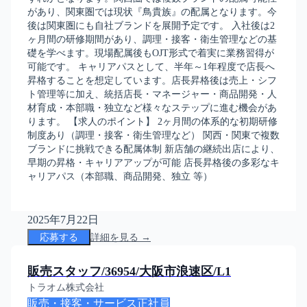
があり、関東圏では現状『鳥貴族』の配属となります。今
後は関東圏にも自社ブランドを展開予定です。 入社後は2
ヶ月間の研修期間があり、調理・接客・衛生管理などの基
礎を学べます。現場配属後もOJT形式で着実に業務習得が
可能です。 キャリアパスとして、半年～1年程度で店長へ
昇格することを想定しています。店長昇格後は売上・シフ
ト管理等に加え、統括店長・マネージャー・商品開発・人
材育成・本部職・独立など様々なステップに進む機会があ
ります。 【求人のポイント】 2ヶ月間の体系的な初期研修
制度あり（調理・接客・衛生管理など） 関西・関東で複数
ブランドに挑戦できる配属体制 新店舗の継続出店により、
早期の昇格・キャリアアップが可能 店長昇格後の多彩なキ
ャリアパス（本部職、商品開発、独立 等）
2025年7月22日
応募する
詳細を見る →
販売スタッフ/36954/大阪市浪速区/L1
トラオム株式会社
販売・接客・サービス
正社員