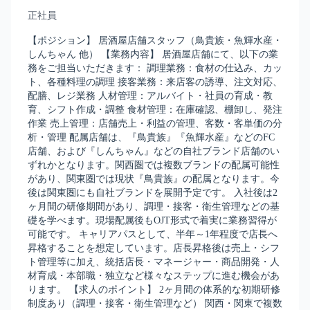
正社員
【ポジション】 居酒屋店舗スタッフ（鳥貴族・魚輝水産・
しんちゃん 他） 【業務内容】 居酒屋店舗にて、以下の業
務をご担当いただきます： 調理業務：食材の仕込み、カッ
ト、各種料理の調理 接客業務：来店客の誘導、注文対応、
配膳、レジ業務 人材管理：アルバイト・社員の育成・教
育、シフト作成・調整 食材管理：在庫確認、棚卸し、発注
作業 売上管理：店舗売上・利益の管理、客数・客単価の分
析・管理 配属店舗は、『鳥貴族』『魚輝水産』などのFC
店舗、および『しんちゃん』などの自社ブランド店舗のい
ずれかとなります。関西圏では複数ブランドの配属可能性
があり、関東圏では現状『鳥貴族』の配属となります。今
後は関東圏にも自社ブランドを展開予定です。 入社後は2
ヶ月間の研修期間があり、調理・接客・衛生管理などの基
礎を学べます。現場配属後もOJT形式で着実に業務習得が
可能です。 キャリアパスとして、半年～1年程度で店長へ
昇格することを想定しています。店長昇格後は売上・シフ
ト管理等に加え、統括店長・マネージャー・商品開発・人
材育成・本部職・独立など様々なステップに進む機会があ
ります。 【求人のポイント】 2ヶ月間の体系的な初期研修
制度あり（調理・接客・衛生管理など） 関西・関東で複数