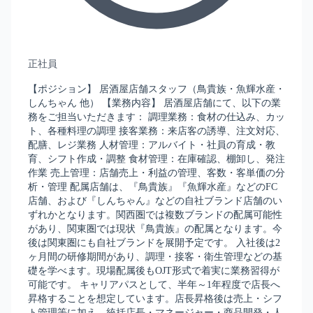
正社員
【ポジション】 居酒屋店舗スタッフ（鳥貴族・魚輝水産・
しんちゃん 他） 【業務内容】 居酒屋店舗にて、以下の業
務をご担当いただきます： 調理業務：食材の仕込み、カッ
ト、各種料理の調理 接客業務：来店客の誘導、注文対応、
配膳、レジ業務 人材管理：アルバイト・社員の育成・教
育、シフト作成・調整 食材管理：在庫確認、棚卸し、発注
作業 売上管理：店舗売上・利益の管理、客数・客単価の分
析・管理 配属店舗は、『鳥貴族』『魚輝水産』などのFC
店舗、および『しんちゃん』などの自社ブランド店舗のい
ずれかとなります。関西圏では複数ブランドの配属可能性
があり、関東圏では現状『鳥貴族』の配属となります。今
後は関東圏にも自社ブランドを展開予定です。 入社後は2
ヶ月間の研修期間があり、調理・接客・衛生管理などの基
礎を学べます。現場配属後もOJT形式で着実に業務習得が
可能です。 キャリアパスとして、半年～1年程度で店長へ
昇格することを想定しています。店長昇格後は売上・シフ
ト管理等に加え、統括店長・マネージャー・商品開発・人