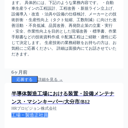
ます。 具体的には、下記のような業務内容です。 ・自動
車生産ラインの工程設計、工程改善 ・新規ライン立上げ、
設備導入・改造 ・治具や設備の仕様検討、メーカーとの技
術折衝 ・生産性向上（タクト短縮、工数削減）に向けた改
善活動 ・不良低減、品質改善、再発防止策の立案・実行
・安全、作業性向上を目的とした現場改善 ・標準書、作業
手順書などの技術資料作成 ※配属工程はご経験・適性に応
じて決定します。 生産技術の業務経験をお持ちの方は、お
気軽にご応募ください。 詳細は面接内にてお話させていた
だきます。
6ヶ月前
応募する
詳細を見る →
半導体製造工場における装置・設備メンテナ
ンス・マシンキーパー/大分市/B12
HRプロビジョン株式会社
工場・製造
正社員