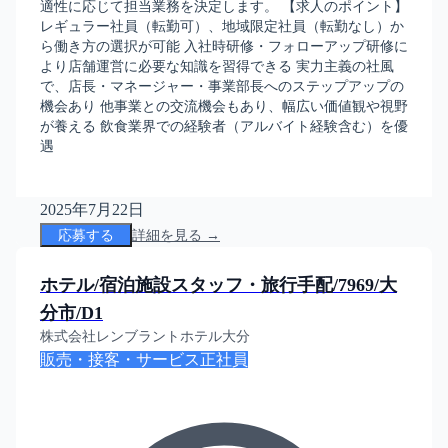
適性に応じて担当業務を決定します。 【求人のポイント】
レギュラー社員（転勤可）、地域限定社員（転勤なし）か
ら働き方の選択が可能 入社時研修・フォローアップ研修に
より店舗運営に必要な知識を習得できる 実力主義の社風
で、店長・マネージャー・事業部長へのステップアップの
機会あり 他事業との交流機会もあり、幅広い価値観や視野
が養える 飲食業界での経験者（アルバイト経験含む）を優
遇
2025年7月22日
応募する
詳細を見る →
ホテル/宿泊施設スタッフ・旅行手配/7969/大
分市/D1
株式会社レンブラントホテル大分
販売・接客・サービス
正社員