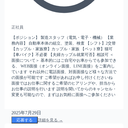
正社員
【ポジション】 製造スタッフ（電気・電子・機械） 【業
務内容】 自動車本体の組立、塗装、検査 【シフト】2交替
【カップル・家族寮】カップル・家族 【ペット寮】猫可
【車バイク】不必要 【夫婦カップル就業可否】相談可 ＜
面接について＞ 基本的にはご自宅やお車からでも参加でき
る、 WEB面接（オンライン面接、LINE面接）をご案内し
ています それ以外に電話面接、対面面接など様々な方法で
の面接が可能です ご希望があればお申し付けくださいね
面接ではお仕事に関するご希望のヒアリングや、担当から
お仕事の説明を行います 説明を聞いてからのキャンセル・
変更も可能なので、まずはお気軽に面接へご参加ください
2025年7月29日
応募する
詳細を見る →