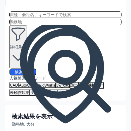
詳細条件
検索する
人気検索キーワード
CAD
AutoCAD
SolidWorks
Jw_cad
設計
建築
機械設計
未経験歓迎
リモートワーク
正社員
検索結果を表示
勤務地:
大分