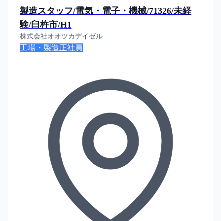
製造スタッフ/電気・電子・機械/71326/未経
験/臼杵市/H1
株式会社オオツカデイゼル
工場・製造
正社員