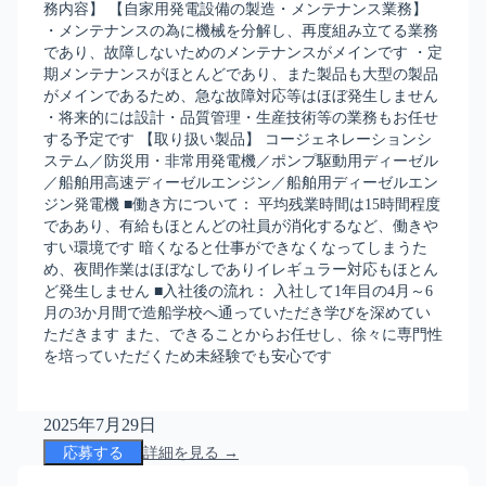
務内容】 【自家用発電設備の製造・メンテナンス業務】
・メンテナンスの為に機械を分解し、再度組み立てる業務
であり、故障しないためのメンテナンスがメインです ・定
期メンテナンスがほとんどであり、また製品も大型の製品
がメインであるため、急な故障対応等はほぼ発生しません
・将来的には設計・品質管理・生産技術等の業務もお任せ
する予定です 【取り扱い製品】 コージェネレーションシ
ステム／防災用・非常用発電機／ポンプ駆動用ディーゼル
／船舶用高速ディーゼルエンジン／船舶用ディーゼルエン
ジン発電機 ■働き方について： 平均残業時間は15時間程度
でああり、有給もほとんどの社員が消化するなど、働きや
すい環境です 暗くなると仕事ができなくなってしまうた
め、夜間作業はほぼなしでありイレギュラー対応もほとん
ど発生しません ■入社後の流れ： 入社して1年目の4月～6
月の3か月間で造船学校へ通っていただき学びを深めてい
ただきます また、できることからお任せし、徐々に専門性
を培っていただくため未経験でも安心です
2025年7月29日
応募する
詳細を見る →