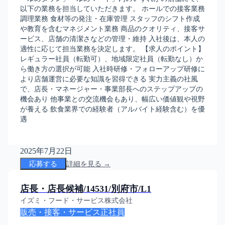
以下の業務を担当していただきます。 ホールでの接客業務
調理業務 食材等の発注・在庫管理 スタッフのシフト作成
や教育を含むマネジメント業務 商品のクオリティ、接客サ
ービス、店舗の清潔さなどの管理・維持 入社後は、本人の
適性に応じて担当業務を決定します。 【求人のポイント】
レギュラー社員（転勤可）、地域限定社員（転勤なし）か
ら働き方の選択が可能 入社時研修・フォローアップ研修に
より店舗運営に必要な知識を習得できる 実力主義の社風
で、店長・マネージャー・事業部長へのステップアップの
機会あり 他事業との交流機会もあり、幅広い価値観や視野
が養える 飲食業界での経験者（アルバイト経験含む）を優
遇
2025年7月22日
応募する
詳細を見る →
店長・店長候補/14531/別府市/L1
イズミ・フード・サービス株式会社
販売・接客・サービス
正社員