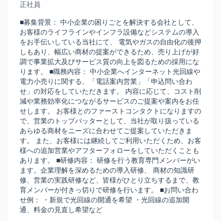
正社員
■募集背景： 中小企業の困りごとを解決する会社として、
お客様のライフラインやインフラ設備などシステムの導入
をお手伝いしている当社にて、 電気やガスの自由化の後押
しもあり、幅広い商材の提案ができるため、売り上げが好
調で事業拡大及びサービス質の向上を図るための採用にな
ります。 ■職務内容： 中小企業へインターネット光回線や
電力小売りに関する、「電話案内営業」「申込問い合わ
せ」の対応をしていただきます。 内容に応じて、コスト削
減や業務効率化につながるサービスのご提案や案内をお任
せします。 お客様とのファーストコンタクトになりますの
で、営業のトップバッターとして、当社が取り扱っている
あらゆる商材をニーズに合わせてご提案していただきま
す。 また、お客様には継続してご利用いただくため、お客
様への追加営業やアフターフォローをしていただくことも
あります。 ■研修内容： 研修を行う教育専門メンバーがい
ます。企業理解を深めるための導入研修、 商材の知識研
修、営業の実践研修など、皆様がひとり立ちするまで、教
育メンバーが付きっ切りで研修を行います。 ■お問い合わ
せ例： ・新規で光回線の開通を希望 ・光回線の追加開
通、料金の見直し希望など