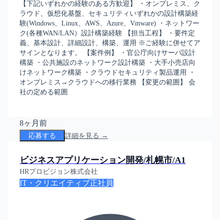
【下記いずれかの経験のある方歓迎】 ・オンプレミス、ク
ラウド、仮想化基盤、セキュリティいずれかの設計構築経
験(Windows、Linux、AWS、Azure、Vmware) ・ネットワー
ク(各種WAN/LAN）設計構築経験 【担当工程】 ・要件定
義、基本設計、詳細設計、構築、運用 ※ご経験に併せてア
サインとなります。 【案件例】 ・官公庁向けサーバ設計
構築 ・公共施設のネットワーク設計構築 ・大手小売店向
けネットワーク構築 ・クラウドセキュリティ製品運用 ・
オンプレミス→クラウドへの移行業務 【変更の範囲】 会
社の定める範囲
8ヶ月前
応募する
詳細を見る →
ビジネスアプリケーション開発/札幌市/A1
HRプロビジョン株式会社
IT・クリエイティブ
正社員