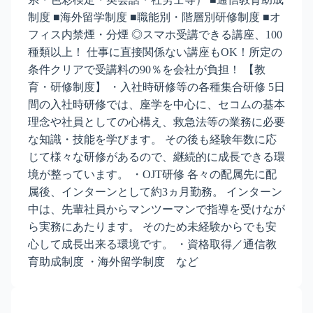
制度 ■海外留学制度 ■職能別・階層別研修制度 ■オ
フィス内禁煙・分煙 ◎スマホ受講できる講座、100
種類以上！ 仕事に直接関係ない講座もOK！所定の
条件クリアで受講料の90％を会社が負担！ 【教
育・研修制度】 ・入社時研修等の各種集合研修 5日
間の入社時研修では、座学を中心に、セコムの基本
理念や社員としての心構え、救急法等の業務に必要
な知識・技能を学びます。 その後も経験年数に応
じて様々な研修があるので、継続的に成長できる環
境が整っています。 ・OJT研修 各々の配属先に配
属後、インターンとして約3ヵ月勤務。 インターン
中は、先輩社員からマンツーマンで指導を受けなが
ら実務にあたります。 そのため未経験からでも安
心して成長出来る環境です。 ・資格取得／通信教
育助成制度 ・海外留学制度 など