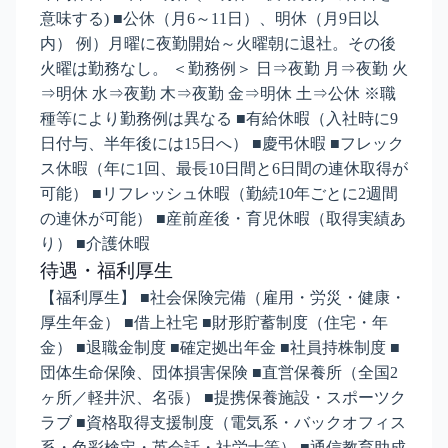
意味する) ■公休（月6～11日）、明休（月9日以
内） 例）月曜に夜勤開始～火曜朝に退社。その後
火曜は勤務なし。 ＜勤務例＞ 日⇒夜勤 月⇒夜勤 火
⇒明休 水⇒夜勤 木⇒夜勤 金⇒明休 土⇒公休 ※職
種等により勤務例は異なる ■有給休暇（入社時に9
日付与、半年後には15日へ） ■慶弔休暇 ■フレック
ス休暇（年に1回、最長10日間と6日間の連休取得が
可能） ■リフレッシュ休暇（勤続10年ごとに2週間
の連休が可能） ■産前産後・育児休暇（取得実績あ
り） ■介護休暇
待遇・福利厚生
【福利厚生】 ■社会保険完備（雇用・労災・健康・
厚生年金） ■借上社宅 ■財形貯蓄制度（住宅・年
金） ■退職金制度 ■確定拠出年金 ■社員持株制度 ■
団体生命保険、団体損害保険 ■直営保養所（全国2
ヶ所／軽井沢、名張） ■提携保養施設・スポーツク
ラブ ■資格取得支援制度（電気系・バックオフィス
系・色彩検定・英会話・社労士等） ■通信教育助成