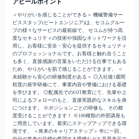
アピールポイント
＜やりがいを感じることができる＞ 機械警備サー
ビススタッフ(ビートエンジニア)は、セコムグルー
プの様々なサービスの最前線で、 セコムが持つ高
度なセキュリティの技術や強固なネットワークを活
用し、お客様に安全・安心を提供するセキュリティ
のプロフェッショナルです。お客様と触れ合うこと
も多く、直接感謝の言葉をいただける仕事でもある
ため、やりがいを肌で感じることができます。 ＜
未経験から安心の研修制度がある＞ ◎入社後1週間
程度の座学研修にて、事業内容や警備における基礎
を学びます。 ◎配属先でのOJT教育にて、先輩や上
司によるフォローのもと、直接実践的なスキルを身
につけます。 ※ポジションごとの研修も、その都
度受けることができます！ ※100種類の外部講座も
ご用意しています。着実にステップアップできる環
境です。 ＜将来のキャリアステップ＞ 年に一回、
自分の将来の目標や希望する職種などを意思表示で