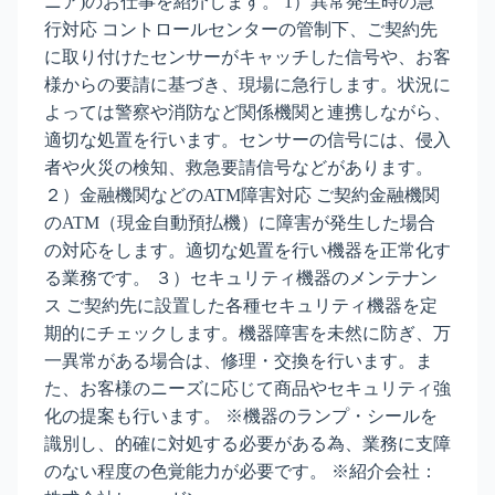
ニア)のお仕事を紹介します。 1）異常発生時の急
行対応 コントロールセンターの管制下、ご契約先
に取り付けたセンサーがキャッチした信号や、お客
様からの要請に基づき、現場に急行します。状況に
よっては警察や消防など関係機関と連携しながら、
適切な処置を行います。センサーの信号には、侵入
者や火災の検知、救急要請信号などがあります。
２）金融機関などのATM障害対応 ご契約金融機関
のATM（現金自動預払機）に障害が発生した場合
の対応をします。適切な処置を行い機器を正常化す
る業務です。 ３）セキュリティ機器のメンテナン
ス ご契約先に設置した各種セキュリティ機器を定
期的にチェックします。機器障害を未然に防ぎ、万
一異常がある場合は、修理・交換を行います。ま
た、お客様のニーズに応じて商品やセキュリティ強
化の提案も行います。 ※機器のランプ・シールを
識別し、的確に対処する必要がある為、業務に支障
のない程度の色覚能力が必要です。 ※紹介会社：