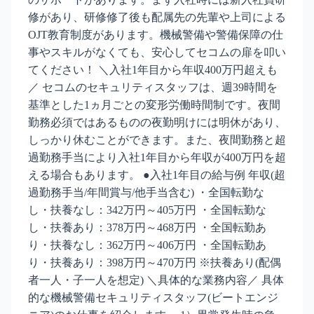
修があり、研修修了後も配属先の先輩や上司による
OJT教育制度があります。機械警備や警備保障の仕
事やスキルがなくても、安心してセコムの扉を叩い
てください！ ＼入社1年目から年収400万円超えも
／ セコムのセキュリティスタッフは、週39時間を
基準とした1ヵ月ごとの変形労働時間制です。夜間
勤務必須ではあるものの夜勤明けには明休があり、
しっかり休むことができます。また、夜間勤務と超
過勤務手当により入社1年目から年収が400万円を超
える場合もあります。 ●入社1年目の給与例 年収(超
過勤務手当/年間賞与/他手当含む) ・全国転勤な
し・扶養なし：342万円～405万円 ・全国転勤な
し・扶養あり：378万円～468万円 ・全国転勤あ
り・扶養なし：362万円～406万円 ・全国転勤あ
り・扶養あり：398万円～470万円 ※扶養あり(配偶
者一人・子一人を想定) ＼具体的な業務内容／ 具体
的な機械警備セキュリティスタッフ(ビートエンジ