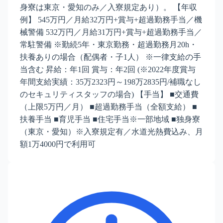
身寮は東京・愛知のみ／入寮規定あり）。 【年収
例】 545万円／月給32万円+賞与+超過勤務手当／機
械警備 532万円／月給31万円+賞与+超過勤務手当／
常駐警備 ※勤続5年・東京勤務・超過勤務月20h・
扶養ありの場合（配偶者・子1人） ※一律支給の手
当含む 昇給：年1回 賞与：年2回 (※2022年度賞与
年間支給実績：35万2323円～198万2835円/補職なし
のセキュリティスタッフの場合) 【手当】 ■交通費
（上限5万円／月） ■超過勤務手当（全額支給） ■
扶養手当 ■育児手当 ■住宅手当※一部地域 ■独身寮
（東京・愛知）※入寮規定有／水道光熱費込み、月
額1万4000円で利用可