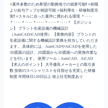
⭐案件多数のため希望の勤務地での就業可能❗ ⭐前職
より給与アップが相談可能 ⭐福利厚生・研修制度充
実❗ ⭐スキルに合った案件に携われる環境 ＊‥‥
＊‥‥＊‥‥＊‥‥＊‥‥＊‥‥＊ 【ポジショ
ン】 プラント生産設備の機械設計
（AutoCAD/iCAD使用） 【業務内容】 プラントの
生産設備に関する機械設計業務を担当していただき
ます。 具体的には、AutoCADやAiCADを使用した
3D図面の設計、2D図面から3D図面への変換作業な
どを行います。 使用ツール：AutoCAD、AiCAD
【求人のポイント】 大手優良メーカーとの取引多
数 技術のスペシャリストを目指せる充実した研修
制度 年間休日120日以上 借上社宅制度あり