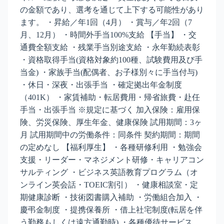
の金額であり、選考を通じて上下する可能性があり
ます。 ・昇給／年1回（4月） ・賞与／年2回（7
月、12月） ・時間外手当100%支給 【手当】 ・交
通費全額支給 ・残業手当別途支給 ・永年勤続表彰
・資格取得手当(資格対象約100種、試験費用及び手
当金) ・家族手当(配偶者、お子様別々に手当付与)
・休日・深夜・出張手当 ・確定拠出年金制度
（401K） ・家賃補助・転居費用・帰省旅費・赴任
手当・出張手当 ※規定に基づく 加入保険：雇用保
険、労災保険、厚生年金、健康保険 試用期間：3ヶ
月 試用期間中の労働条件：同条件 契約期間：期間
の定めなし 【福利厚生】 ・各種研修利用 ・勉強会
支援・リーダー・マネジメント研修・キャリアコン
サルティング ・ビジネス英語教育プログラム（オ
ンライン英会話・TOEIC割引） ・健康相談室・定
期健康診断 ・技術図書購入補助 ・労働組合加入 ・
慶弔金制度 ・提携保養所 ・借上社宅制度(転居を伴
う勤務もしくは遠方通勤時) ・各種優待サービス