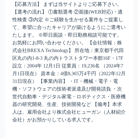
【応募方法】 まずは当サイトよりご応募下さい。
【選考の流れ】 ①書類選考 ②面接(WEB対応)・適
性検査 ③内定 ※ご経験を生かせる案件をご提案し
て、希望に合ったキャリアが築けるようにご選考い
たします。 ※即日面談・即日勤務相談可能です。
お気軽にお問い合わせください。 【会社情報：株
式会社BREXA Technology】 所在地：東京都千代田
区丸の内1-8-3 丸の内トラストタワー本館16F・17F
設立：2004年 12月1日 従業員：19,236名 （2024年7
月1日現在） 資本金：4億8,365万4千円（2022年12月
31日現在） 【事業内容】 ・IT・機械・電子・電
機・ソフトウェアの技術者派遣及び開発請負 ・次
世代自動車・デジタル家電・ロボティクス・医療機
器の研究開発、生産、技術開発など 【備考】本求
人は、雇用会社より株式会社ヒューガン（人材紹介
会社）がお預かりしている求人です。