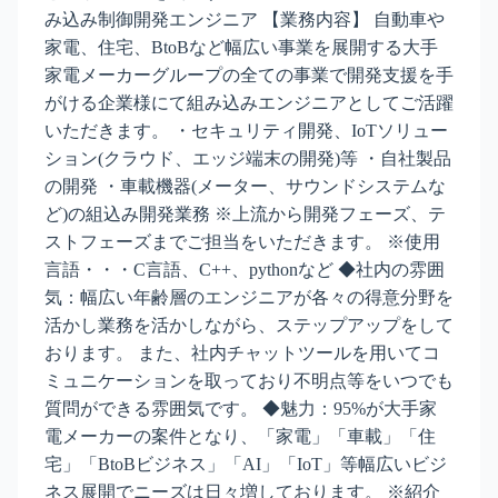
み込み制御開発エンジニア 【業務内容】 自動車や
家電、住宅、BtoBなど幅広い事業を展開する大手
家電メーカーグループの全ての事業で開発支援を手
がける企業様にて組み込みエンジニアとしてご活躍
いただきます。 ・セキュリティ開発、IoTソリュー
ション(クラウド、エッジ端末の開発)等 ・自社製品
の開発 ・車載機器(メーター、サウンドシステムな
ど)の組込み開発業務 ※上流から開発フェーズ、テ
ストフェーズまでご担当をいただきます。 ※使用
言語・・・C言語、C++、pythonなど ◆社内の雰囲
気：幅広い年齢層のエンジニアが各々の得意分野を
活かし業務を活かしながら、ステップアップをして
おります。 また、社内チャットツールを用いてコ
ミュニケーションを取っており不明点等をいつでも
質問ができる雰囲気です。 ◆魅力：95%が大手家
電メーカーの案件となり、「家電」「車載」「住
宅」「BtoBビジネス」「AI」「IoT」等幅広いビジ
ネス展開でニーズは日々増しております。 ※紹介