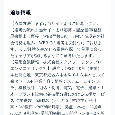
追加情報
【応募方法】まずは当サイトよりご応募下さい。
【選考の流れ】当サイトより応募→履歴書/職務経
歴書提出→面接（WEB面接OK）→内定 ※現在の社
会情勢を鑑み、WEBでの選考を受け付けておりま
す。 ※ご経験を生かせる案件を探して希望に合っ
たキャリアが築けるようにご選考いたします。
【雇用企業情報：株式会社テクノプロ テクノプロ
エンジニアリング社】 設立：1963年10月（創業）
本社所在地：東京都港区六本木6-10-1 六本木ヒルズ
森タワー35F 事業内容：情報システム、ITインフ
ラ、機械設計、組込・制御、電気・電子、建築・土
木・プラント設備の各技術分野における技術サービ
ス 従業員数：5,643名（2022年6月末現在） 売上
高：349億円（2022年6月期） 拠点：本社、22拠点
(2022年9月現在) 受託開発拠点：開発センター2ヶ所