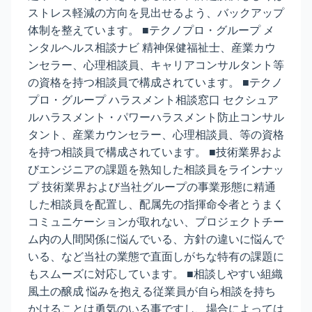
ストレス軽減の方向を見出せるよう、バックアップ
体制を整えています。 ■テクノプロ・グループ メ
ンタルヘルス相談ナビ 精神保健福祉士、産業カウ
ンセラー、心理相談員、キャリアコンサルタント等
の資格を持つ相談員で構成されています。 ■テクノ
プロ・グループ ハラスメント相談窓口 セクシュア
ルハラスメント・パワーハラスメント防止コンサル
タント、産業カウンセラー、心理相談員、等の資格
を持つ相談員で構成されています。 ■技術業界およ
びエンジニアの課題を熟知した相談員をラインナッ
プ 技術業界および当社グループの事業形態に精通
した相談員を配置し、配属先の指揮命令者とうまく
コミュニケーションが取れない、プロジェクトチー
ム内の人間関係に悩んでいる、方針の違いに悩んで
いる、など当社の業態で直面しがちな特有の課題に
もスムーズに対応しています。 ■相談しやすい組織
風土の醸成 悩みを抱える従業員が自ら相談を持ち
かけることは勇気のいる事ですし、場合によっては