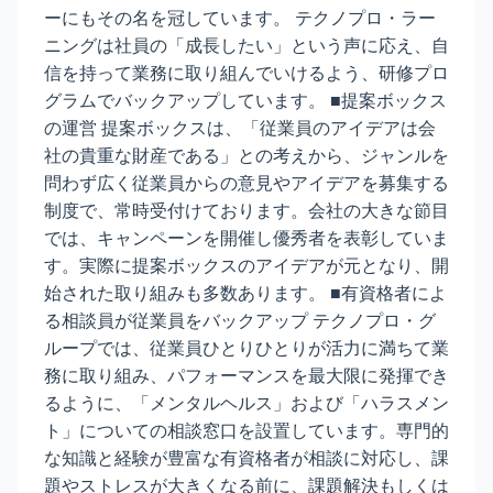
ーにもその名を冠しています。 テクノプロ・ラー
ニングは社員の「成長したい」という声に応え、自
信を持って業務に取り組んでいけるよう、研修プロ
グラムでバックアップしています。 ■提案ボックス
の運営 提案ボックスは、「従業員のアイデアは会
社の貴重な財産である」との考えから、ジャンルを
問わず広く従業員からの意見やアイデアを募集する
制度で、常時受付けております。会社の大きな節目
では、キャンペーンを開催し優秀者を表彰していま
す。実際に提案ボックスのアイデアが元となり、開
始された取り組みも多数あります。 ■有資格者によ
る相談員が従業員をバックアップ テクノプロ・グ
ループでは、従業員ひとりひとりが活力に満ちて業
務に取り組み、パフォーマンスを最大限に発揮でき
るように、「メンタルヘルス」および「ハラスメン
ト」についての相談窓口を設置しています。専門的
な知識と経験が豊富な有資格者が相談に対応し、課
題やストレスが大きくなる前に、課題解決もしくは