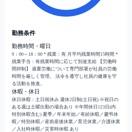
勤務条件
勤務時間・曜日
9：00～18：00 * 残業：有 月平均残業時間15時間 *
残業手当：有残業時間に応じて別途支給 【労働時
間抑制】 過重労働について専門部署が社員の労働
時間を厳しく管理。 法令を遵守し社員の健康を守
る活動を推進。
休暇・休日
休日休暇：土日祝休み 週休2日制(土日祝) ※祝日の
ある週は土曜出勤の場合あり ※年間休日123日(内
特別休暇含む) 夏季／年末年始／有給休暇／慶弔休
暇／特別休暇／産前産後休業／育児休業／介護休業
／入社時休暇／災害時休暇 あり