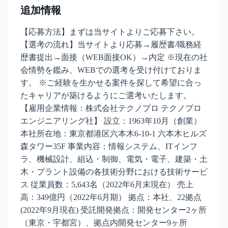
追加情報
【応募方法】まずは当サイトよりご応募下さい。
【選考の流れ】当サイトより応募→履歴書/職務経
歴書提出→面接（WEB面接OK）→内定 ※現在の社
会情勢を鑑み、WEBでの選考を受け付けておりま
す。 ※ご経験を生かせる案件を探して希望に合っ
たキャリアが築けるようにご選考いたします。
【雇用企業情報：株式会社テクノプロ テクノプロ
エンジニアリング社】 設立：1963年10月（創業）
本社所在地：東京都港区六本木6-10-1 六本木ヒルズ
森タワー35F 事業内容：情報システム、ITインフ
ラ、機械設計、組込・制御、電気・電子、建築・土
木・プラント設備の各技術分野における技術サービ
ス 従業員数：5,643名（2022年6月末現在） 売上
高：349億円（2022年6月期） 拠点：本社、22拠点
(2022年9月現在) 受託開発拠点：開発センター2ヶ所
（東京・宇都宮）、拠点内開発センター9ヶ所