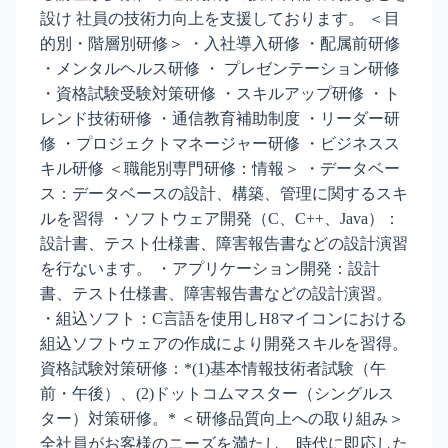
設け 社員の技術力向上を支援しております。 ＜目
的別・階層別研修＞ ・入社導入研修 ・配属前研修
・メンタルヘルス研修 ・ プレゼンテーション研修
・資格試験受験対策研修 ・スキルアップ研修 ・ト
レンド技術研修 ・通信教育補助制度 ・リーダー研
修 ・プロジェクトマネージャー研修 ・ビジネスス
キル研修 ＜職能別専門研修：情報＞ ・データベー
ス：データベースの設計、構築、管理に関するスキ
ルを習得 ・ソフトウェア開発（C、C++、Java）：
設計書、テスト仕様書、障害報告書などの設計演習
を行ないます。 ・アプリケーション開発：設計
書、テスト仕様書、障害報告書などの設計演習。
・組込ソフト：C言語を使用しH8マイコンにおける
組込ソフトウェアの作成により開発スキルを習得。
資格試験対策研修：*(1)基本情報技術者試験（午
前・午後）、(2)ドットコムマスター（シングルス
ター）対策研修。* ＜研修品質向上への取り組み＞
全社員がお客様のニーズを満たし、時代に即応した