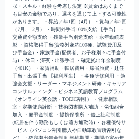
収・スキル・経験を考慮し決定 ※賃金はあくまで
も目安の金額であり、選考を通じて上下する可能性
があります。 ・昇給／年1回（4月） ・賞与／年2回
（7月、12月） ・時間外手当100%支給 【手当】 ・
交通費全額支給 ・残業手当別途支給 ・永年勤続表
彰 ・資格取得手当(資格対象約100種、試験費用及
び手当金) ・家族手当(配偶者、お子様別々に手当付
与) ・休日・深夜・出張手当 ・確定拠出年金制度
（401K） ・家賃補助・転居費用・帰省旅費・赴任
手当・出張手当 【福利厚生】 ・各種研修利用 ・勉
強会支援・リーダー・マネジメント研修・キャリア
コンサルティング ・ビジネス英語教育プログラム
（オンライン英会話・TOEIC割引） ・健康相談
室・定期健康診断 ・技術図書購入補助 ・労働組合
加入 ・慶弔金制度 ・提携保養所 ・借上社宅制度
(転居を伴う勤務もしくは遠方通勤時) ・各種優待サ
ービス（パソコン割引購入や自動車教習所割引な
ど） ・確定拠出年金制度 契約期間：期間の定め無