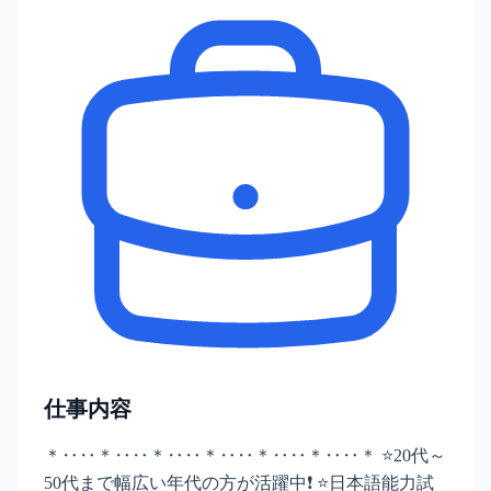
仕事内容
＊‥‥＊‥‥＊‥‥＊‥‥＊‥‥＊‥‥＊ ⭐20代～
50代まで幅広い年代の方が活躍中❗ ⭐日本語能力試