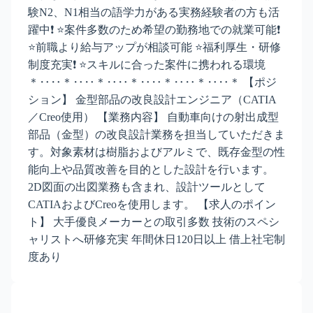
験N2、N1相当の語学力がある実務経験者の方も活
躍中❗ ⭐案件多数のため希望の勤務地での就業可能❗
⭐前職より給与アップが相談可能 ⭐福利厚生・研修
制度充実❗ ⭐スキルに合った案件に携われる環境
＊‥‥＊‥‥＊‥‥＊‥‥＊‥‥＊‥‥＊ 【ポジ
ション】 金型部品の改良設計エンジニア（CATIA
／Creo使用） 【業務内容】 自動車向けの射出成型
部品（金型）の改良設計業務を担当していただきま
す。対象素材は樹脂およびアルミで、既存金型の性
能向上や品質改善を目的とした設計を行います。
2D図面の出図業務も含まれ、設計ツールとして
CATIAおよびCreoを使用します。 【求人のポイン
ト】 大手優良メーカーとの取引多数 技術のスペシ
ャリストへ研修充実 年間休日120日以上 借上社宅制
度あり