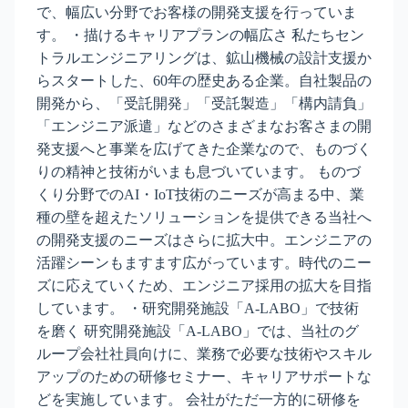
で、幅広い分野でお客様の開発支援を行っていま
す。 ・描けるキャリアプランの幅広さ 私たちセン
トラルエンジニアリングは、鉱山機械の設計支援か
らスタートした、60年の歴史ある企業。自社製品の
開発から、「受託開発」「受託製造」「構内請負」
「エンジニア派遣」などのさまざまなお客さまの開
発支援へと事業を広げてきた企業なので、ものづく
りの精神と技術がいまも息づいています。 ものづ
くり分野でのAI・IoT技術のニーズが高まる中、業
種の壁を超えたソリューションを提供できる当社へ
の開発支援のニーズはさらに拡大中。エンジニアの
活躍シーンもますます広がっています。時代のニー
ズに応えていくため、エンジニア採用の拡大を目指
しています。 ・研究開発施設「A-LABO」で技術
を磨く 研究開発施設「A-LABO」では、当社のグ
ループ会社社員向けに、業務で必要な技術やスキル
アップのための研修セミナー、キャリアサポートな
どを実施しています。 会社がただ一方的に研修を