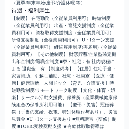
（夏季/年末年始/慶弔/介護休暇 等）
待遇・福利厚生
【制度】 在宅勤務（全従業員利用可） 時短制度
（全従業員利用可） 出産・育児支援制度（全従業
員利用可） 資格取得支援制度（全従業員利用可）
研修支援制度（全従業員利用可） U・Iターン支援
（全従業員利用可） 継続雇用制度(再雇用)（全従業
員利用可） 【その他制度】 財形貯蓄/企業型確定拠
出年金制度/退職金制度 ■寮・社宅：有 社内規程に
よる 退職金：有 【制度備考】 【住居】住宅手当・
家賃補助、引越し補助、社宅・社員寮 【医療・健
康】健康診断、人間ドック 【育児・介護支援】時
短勤務制度/リモートワーク制度 【文化・体育・娯
楽】サークル活動支援費、保養所（産業機械健康保
険組合の保養所利用可能） 【慶弔・災害】冠婚葬
祭（手当の支給、祝電、特別休暇付与あり）、災害
見舞金 ■U・Iターン支援あり ■無料講習（研修）制
度 ■TOEIC受験奨励支援 ★有給休暇取得率は