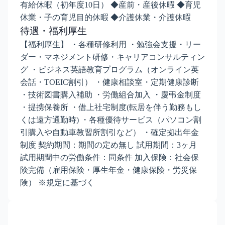
有給休暇（初年度10日） ◆産前・産後休暇 ◆育児
休業・子の育児目的休暇 ◆介護休業・介護休暇
待遇・福利厚生
【福利厚生】 ・各種研修利用 ・勉強会支援・リー
ダー・マネジメント研修・キャリアコンサルティン
グ ・ビジネス英語教育プログラム（オンライン英
会話・TOEIC割引） ・健康相談室・定期健康診断
・技術図書購入補助 ・労働組合加入 ・慶弔金制度
・提携保養所 ・借上社宅制度(転居を伴う勤務もし
くは遠方通勤時) ・各種優待サービス（パソコン割
引購入や自動車教習所割引など） ・確定拠出年金
制度 契約期間：期間の定め無し 試用期間：3ヶ月
試用期間中の労働条件：同条件 加入保険：社会保
険完備（雇用保険・厚生年金・健康保険・労災保
険） ※規定に基づく