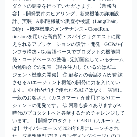
ダクトの開発を行っていただきます。 【業務内
容】 - 開発要件のヒアリング、新規機能の詳細設
計、実装 - AI関連機能の調査や検証（LangChain,
Dify） - 既存機能のメンテナンス - CloudRun,
firestoreを用いた高負荷・スパイクリクエストに耐
えられるアプリケーションの設計・開発 - GCPのイ
ンフラ構築 - Go言語ベースでプロダクトの機能開
発・コードベースの整備 - 定期開催しているチーム
内勉強会での発表 【現在注力しているのはAIエー
ジェント機能の開発】 ◎ 顧客との会話をAIが簡潔
させるAIエージェント機能の開発に力を入れてい
ます。 ◎ 社内だけで使われるAIではなく、実際に
一般のお客さま（カスタマー）が使用するAIエー
ジェントの開発です。 ◎ 困難も多々ありますがAI
時代のプロダクトへと昇華するためチャレンジして
います。 【開発プロダクト：CARU（カルー）と
は】 サイバーエースで2024年8月にローンチされ
た、成果報酬型でLP（ランディングページ）のコ