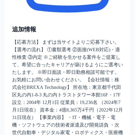
追加情報
【応募方法】 まずは当サイトよりご応募下さい。
【選考の流れ】 ①書類選考 ②面接(WEB対応)・適
性検査 ③内定 ※ご経験を生かせる案件をご提案し
て、希望に合ったキャリアが築けるようにご選考い
たします。 ※即日面談・即日勤務相談可能です。
お気軽にお問い合わせください。 【会社情報：株
式会社BREXA Technology】 所在地：東京都千代田
区丸の内1-8-3 丸の内トラストタワー本館16F・17F
設立：2004年 12月1日 従業員：19,236名 （2024年7
月1日現在） 資本金：4億8,365万4千円（2022年12月
31日現在） 【事業内容】 ・IT・機械・電子・電
機・ソフトウェアの技術者派遣及び開発請負 ・次
世代自動車・デジタル家電・ロボティクス・医療機