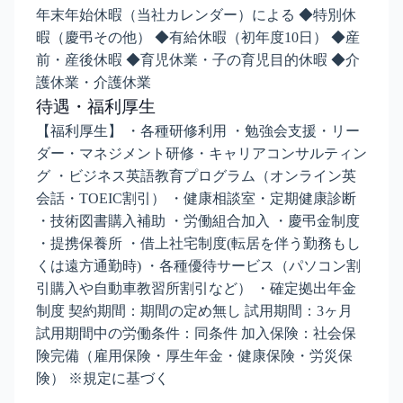
年末年始休暇（当社カレンダー）による ◆特別休
暇（慶弔その他） ◆有給休暇（初年度10日） ◆産
前・産後休暇 ◆育児休業・子の育児目的休暇 ◆介
護休業・介護休業
待遇・福利厚生
【福利厚生】 ・各種研修利用 ・勉強会支援・リー
ダー・マネジメント研修・キャリアコンサルティン
グ ・ビジネス英語教育プログラム（オンライン英
会話・TOEIC割引） ・健康相談室・定期健康診断
・技術図書購入補助 ・労働組合加入 ・慶弔金制度
・提携保養所 ・借上社宅制度(転居を伴う勤務もし
くは遠方通勤時) ・各種優待サービス（パソコン割
引購入や自動車教習所割引など） ・確定拠出年金
制度 契約期間：期間の定め無し 試用期間：3ヶ月
試用期間中の労働条件：同条件 加入保険：社会保
険完備（雇用保険・厚生年金・健康保険・労災保
険） ※規定に基づく