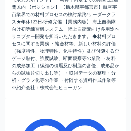
間以内 【ポジション】 【栃木県宇都宮市】航空宇
宙業界での材料プロセスの検討業務/リーダークラ
ス★年休123日/研修完備 【業務内容】 海上自衛隊
向け初等練習機システム、陸上自衛隊向け多用途ヘ
リコプター開発を担当いただきます。 ◆材料プロ
セスに関する業務 ・複合材等、新しい材料の評価
（強度特性、物理特性、化学特性）及び付随する歪
ゲージ貼付、強度試験、断面観察等の業務 ・材料
の成形加工（繊維の積層及び樹脂の含侵、成形品か
らの試験片切り出し等） ・取得データの整理・分
析・グラフ化等の作業 ・付随する資料作成作業等
※紹介会社：株式会社ヒューガン