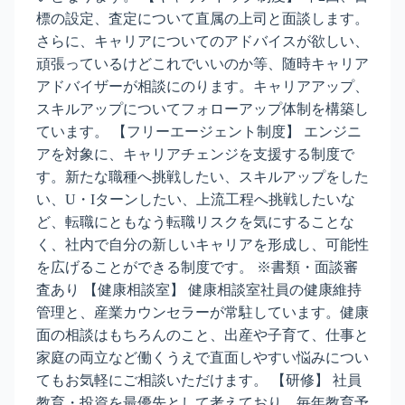
標の設定、査定について直属の上司と面談します。
さらに、キャリアについてのアドバイスが欲しい、
頑張っているけどこれでいいのか等、随時キャリア
アドバイザーが相談にのります。キャリアアップ、
スキルアップについてフォローアップ体制を構築し
ています。 【フリーエージェント制度】 エンジニ
アを対象に、キャリアチェンジを支援する制度で
す。新たな職種へ挑戦したい、スキルアップをした
い、U・Iターンしたい、上流工程へ挑戦したいな
ど、転職にともなう転職リスクを気にすることな
く、社内で自分の新しいキャリアを形成し、可能性
を広げることができる制度です。 ※書類・面談審
査あり 【健康相談室】 健康相談室社員の健康維持
管理と、産業カウンセラーが常駐しています。健康
面の相談はもちろんのこと、出産や子育て、仕事と
家庭の両立など働くうえで直面しやすい悩みについ
てもお気軽にご相談いただけます。 【研修】 社員
教育・投資を最優先として考えており、毎年教育予