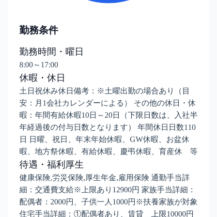
勤務条件
勤務時間・曜日
8:00～17:00
休暇・休日
土日祝休み休日備考：※土曜出勤の場合あり（目
安：月1会社カレンダーによる） その他の休日・休
暇：年間有給休暇10日～20日（下限日数は、入社半
年経過後の付与日数となります） 年間休日日数110
日 日曜、祝日、年末年始休暇、GW休暇、お盆休
暇、地方祭休暇、有給休暇、慶弔休暇、育産休 等
待遇・福利厚生
健康保険,労災保険,厚生年金,雇用保険 通勤手当詳
細：交通費支給※上限あり12900円 家族手当詳細：
配偶者：2000円、子供一人1000円※扶養家族が対象
住宅手当詳細：①配偶者あり、賃貸 上限10000円