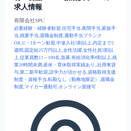
求人情報
有限会社SPC
必要経験：経験者歓迎,住宅手当,夜間手当,家族手
当,残業手当,退職金制度,通勤手当ブランク
OK,U・Iターン歓迎,中途入社5割以上,内定まで2
週間,固定給25万円以上,女性活躍,女性社員5割以
上,従業員数11～100名,急募,有給消化率8割以上,残
業20時間未満,産休・育休取得実績あり,,社用車貸
与,第二新卒歓迎,語学力が活かせる,資格取得支援
制度・資格手当,転勤なし（勤務地限定）,退職金
制度,マイカー通勤可,オンライン面接可