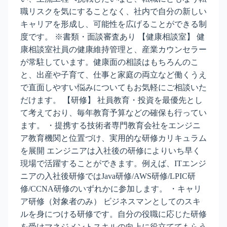
職リスクを気にすることなく、社内で自分の新しい
キャリアを形成し、可能性を広げることができる制
度です。 ※書類・面談審査あり 【健康相談室】 健
康相談室社員の健康維持管理と、産業カウンセラー
が常駐しています。健康面の相談はもちろんのこ
と、出産や子育て、仕事と家庭の両立など働くうえ
で直面しやすい悩みについてもお気軽にご相談いた
だけます。 【研修】 社員教育・投資を最優先とし
て考えており、毎年教育予算などの確保も行ってい
ます。 ・提携する技術者専門教育会社をエンジニ
ア教育機関と位置づけ、実用的な研修カリキュラム
を展開 エンジニアは入社後の研修によりいち早く
現場で活躍することができます。例えば、ITエンジ
ニアの入社後研修ではJava研修/AWS研修/LPIC研
修/CCNA研修のいずれかに参加します。 ・キャリ
ア研修（対象者のみ） ビジネスマンとしてのスキ
ルを身につける研修です。自分の役職に応じた研修
を受けマネジメントスキルの向上に役立ててもらう