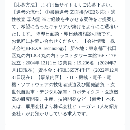
【応募方法】 まずは当サイトよりご応募下さい。
【選考の流れ】 ①書類選考 ②面接(WEB対応)・適
性検査 ③内定 ※ご経験を生かせる案件をご提案し
て、希望に合ったキャリアが築けるようにご選考い
たします。 ※即日面談・即日勤務相談可能です。
お気軽にお問い合わせください。 【会社情報：株
式会社BREXA Technology】 所在地：東京都千代田
区丸の内1-8-3 丸の内トラストタワー本館16F・17F
設立：2004年 12月1日 従業員：19,236名 （2024年7
月1日現在） 資本金：4億8,365万4千円（2022年12月
31日現在） 【事業内容】 ・IT・機械・電子・電
機・ソフトウェアの技術者派遣及び開発請負 ・次
世代自動車・デジタル家電・ロボティクス・医療機
器の研究開発、生産、技術開発など 【備考】本求
人は、雇用会社より株式会社ヒューガン（人材紹介
会社）がお預かりしている求人です。