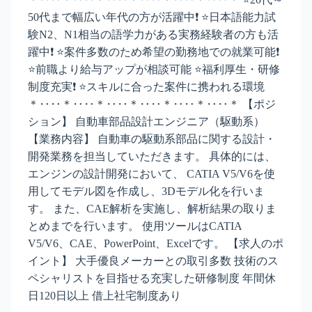
50代まで幅広い年代の方が活躍中❗ ⭐日本語能力試
験N2、N1相当の語学力がある実務経験者の方も活
躍中❗ ⭐案件多数のため希望の勤務地での就業可能❗
⭐前職より給与アップが相談可能 ⭐福利厚生・研修
制度充実❗ ⭐スキルに合った案件に携われる環境
＊‥‥＊‥‥＊‥‥＊‥‥＊‥‥＊‥‥＊ 【ポジ
ション】 自動車部品設計エンジニア（駆動系）
【業務内容】 自動車の駆動系部品に関する設計・
開発業務を担当していただきます。 具体的には、
エンジンの設計開発において、 CATIA V5/V6を使
用してモデル図を作成し、3Dモデル化を行いま
す。 また、CAE解析を実施し、解析結果の取りま
とめまでを行います。 使用ツールはCATIA
V5/V6、CAE、PowerPoint、Excelです。 【求人のポ
イント】 大手優良メーカーとの取引多数 技術のス
ペシャリストを目指せる充実した研修制度 年間休
日120日以上 借上社宅制度あり