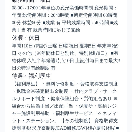
08:00～17:00 1年単位の変形労働時間制 変形期間：
年間 総労働時間：2040時間 ■所定労働時間 08時間
00分 休憩60分 ■残業 有 平均残業時間：40時間 ■残
業手当 有 残業時間に応じて支給
休暇・休日
年間110日 (内訳) 土曜 日曜 祝日 夏期5日 年末年始9
日 その他（※年間休日と別途、特別休暇8日） ■有
給休暇 入社半年経過時点10日 上記付与日まで最大3
日の特別有給制度 有
待遇・福利厚生
【福利厚生】 ・無料研修制度 ・資格取得支援制度
・退職金※確定拠出金制度 ・社内クラブ・サーク
ルサポート制度 ・健康保険組合・労働組合あり ※
組合から結婚手当／出産手当 ・保養所・契約レジ
ャー施設利用補助 ・福利厚生サービス「ベネフィ
ット・ステーション」 【その他制度】 資格取得支
援制度/財形貯蓄制度/CAD研修/GW休暇/慶弔休暇 ■