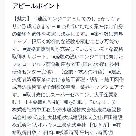
アピールポイント
【魅力】 ～建設エンジニアとしてのしっかりキャ
リア形成できます～ ■ご担当いただく案件はご自身
の希望と適性を考慮し決定します。 ■案件数は業界
トップ！幅広く総合的な経験を積むことが可能で
す。 ■資格支援制度が充実しています。様々な資格
取得をサポート。 ■経験の浅いエンジニアに向けた
フォローアップ研修制度も充実 (国内2か所に技術
研修センター完備)。 【企業・求人の特色】 ■建設
技術者派遣事業における施工管理・設計・施工図作
成等の技術支援で創業50年間、業界トップシェアで
す。 ■取引先にはスーパーゼネコン、大手企業多
数！ 【主要取引先例(一部を記載しています。)】
株式会社竹中工務店/清水建設株式会社/鹿島建設株
式会社/株式会社大林組/大成建設株式会社/戸田建設
株式会社/大和ハウス工業株式会社 【働き方】 ■有
給取得日数:7.5日/年 ■残業時間:平均31.7時間/月