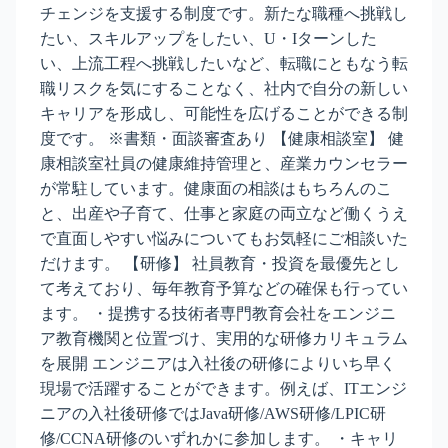
チェンジを支援する制度です。新たな職種へ挑戦し
たい、スキルアップをしたい、U・Iターンした
い、上流工程へ挑戦したいなど、転職にともなう転
職リスクを気にすることなく、社内で自分の新しい
キャリアを形成し、可能性を広げることができる制
度です。 ※書類・面談審査あり 【健康相談室】 健
康相談室社員の健康維持管理と、産業カウンセラー
が常駐しています。健康面の相談はもちろんのこ
と、出産や子育て、仕事と家庭の両立など働くうえ
で直面しやすい悩みについてもお気軽にご相談いた
だけます。 【研修】 社員教育・投資を最優先とし
て考えており、毎年教育予算などの確保も行ってい
ます。 ・提携する技術者専門教育会社をエンジニ
ア教育機関と位置づけ、実用的な研修カリキュラム
を展開 エンジニアは入社後の研修によりいち早く
現場で活躍することができます。例えば、ITエンジ
ニアの入社後研修ではJava研修/AWS研修/LPIC研
修/CCNA研修のいずれかに参加します。 ・キャリ