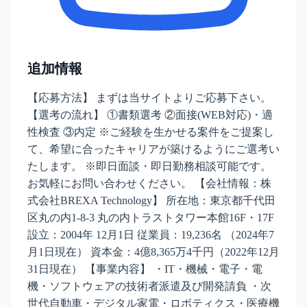
追加情報
【応募方法】 まずは当サイトよりご応募下さい。
【選考の流れ】 ①書類選考 ②面接(WEB対応)・適
性検査 ③内定 ※ご経験を生かせる案件をご提案し
て、希望に合ったキャリアが築けるようにご選考い
たします。 ※即日面談・即日勤務相談可能です。
お気軽にお問い合わせください。 【会社情報：株
式会社BREXA Technology】 所在地：東京都千代田
区丸の内1-8-3 丸の内トラストタワー本館16F・17F
設立：2004年 12月1日 従業員：19,236名 （2024年7
月1日現在） 資本金：4億8,365万4千円（2022年12月
31日現在） 【事業内容】 ・IT・機械・電子・電
機・ソフトウェアの技術者派遣及び開発請負 ・次
世代自動車・デジタル家電・ロボティクス・医療機