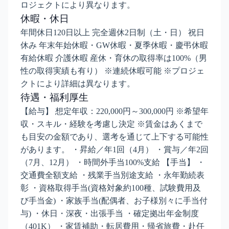
ロジェクトにより異なります。
休暇・休日
年間休日120日以上 完全週休2日制（土・日） 祝日
休み 年末年始休暇・GW休暇・夏季休暇・慶弔休暇
有給休暇 介護休暇 産休・育休の取得率は100%（男
性の取得実績も有り） ※連続休暇可能 ※プロジェ
クトにより詳細は異なります。
待遇・福利厚生
【給与】 想定年収：220,000円～300,000円 ※希望年
収・スキル・経験を考慮し決定 ※賃金はあくまで
も目安の金額であり、選考を通じて上下する可能性
があります。 ・昇給／年1回（4月） ・賞与／年2回
（7月、12月） ・時間外手当100%支給 【手当】 ・
交通費全額支給 ・残業手当別途支給 ・永年勤続表
彰 ・資格取得手当(資格対象約100種、試験費用及
び手当金) ・家族手当(配偶者、お子様別々に手当付
与) ・休日・深夜・出張手当 ・確定拠出年金制度
（401K） ・家賃補助・転居費用・帰省旅費・赴任