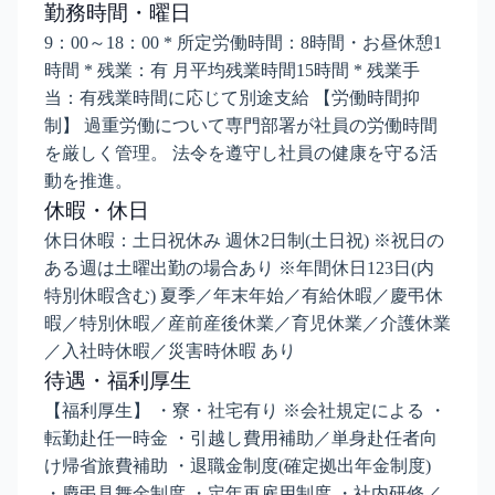
勤務時間・曜日
9：00～18：00 * 所定労働時間：8時間・お昼休憩1
時間 * 残業：有 月平均残業時間15時間 * 残業手
当：有残業時間に応じて別途支給 【労働時間抑
制】 過重労働について専門部署が社員の労働時間
を厳しく管理。 法令を遵守し社員の健康を守る活
動を推進。
休暇・休日
休日休暇：土日祝休み 週休2日制(土日祝) ※祝日の
ある週は土曜出勤の場合あり ※年間休日123日(内
特別休暇含む) 夏季／年末年始／有給休暇／慶弔休
暇／特別休暇／産前産後休業／育児休業／介護休業
／入社時休暇／災害時休暇 あり
待遇・福利厚生
【福利厚生】 ・寮・社宅有り ※会社規定による ・
転勤赴任一時金 ・引越し費用補助／単身赴任者向
け帰省旅費補助 ・退職金制度(確定拠出年金制度)
・慶弔見舞金制度 ・定年再雇用制度 ・社内研修／