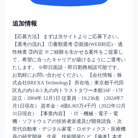
追加情報
【応募方法】 まずは当サイトよりご応募下さい。
【選考の流れ】 ①書類選考 ②面接(WEB対応)・適
性検査 ③内定 ※ご経験を生かせる案件をご提案し
て、希望に合ったキャリアが築けるようにご選考い
たします。 ※即日面談・即日勤務相談可能です。
お気軽にお問い合わせください。 【会社情報：株
式会社BREXA Technology】 所在地：東京都千代田
区丸の内1-8-3 丸の内トラストタワー本館16F・17F
設立：2004年 12月1日 従業員：19,236名 （2024年7
月1日現在） 資本金：4億8,365万4千円（2022年12月
31日現在） 【事業内容】 ・IT・機械・電子・電
機・ソフトウェアの技術者派遣及び開発請負 ・次
世代自動車・デジタル家電・ロボティクス・医療機
器の研究開発、生産、技術開発など 【備考】本求