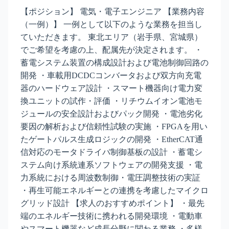
【ポジション】 電気・電子エンジニア 【業務内容
（一例）】 一例として以下のような業務を担当し
ていただきます。 東北エリア（岩手県、宮城県）
でご希望を考慮の上、配属先が決定されます。 ・
蓄電システム装置の構成設計および電池制御回路の
開発 ・車載用DCDCコンバータおよび双方向充電
器のハードウェア設計 ・スマート機器向け電力変
換ユニットの試作・評価 ・リチウムイオン電池モ
ジュールの安全設計およびパック開発 ・電池劣化
要因の解析および信頼性試験の実施 ・FPGAを用い
たゲートパルス生成ロジックの開発 ・EtherCAT通
信対応のモータドライバ制御基板の設計 ・蓄電シ
ステム向け系統連系ソフトウェアの開発支援 ・電
力系統における周波数制御・電圧調整技術の実証
・再生可能エネルギーとの連携を考慮したマイクロ
グリッド設計 【求人のおすすめポイント】 ・最先
端のエネルギー技術に携われる開発環境 ・電動車
やスマート機器など成長分野に関わる業務 ・多様