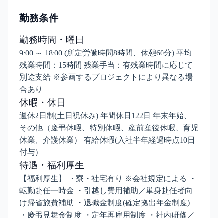
勤務条件
勤務時間・曜日
9:00 ～ 18:00 (所定労働時間8時間、休憩60分) 平均
残業時間：15時間 残業手当：有残業時間に応じて
別途支給 ※参画するプロジェクトにより異なる場
合あり
休暇・休日
週休2日制(土日祝休み) 年間休日122日 年末年始、
その他（慶弔休暇、特別休暇、産前産後休暇、育児
休業、介護休業） 有給休暇(入社半年経過時点10日
付与）
待遇・福利厚生
【福利厚生】 ・寮・社宅有り ※会社規定による ・
転勤赴任一時金 ・引越し費用補助／単身赴任者向
け帰省旅費補助 ・退職金制度(確定拠出年金制度)
・慶弔見舞金制度 ・定年再雇用制度 ・社内研修／