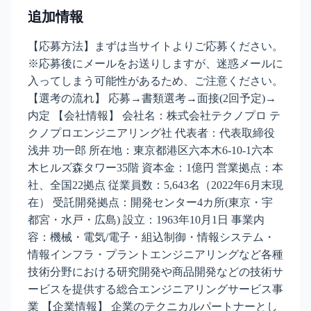
追加情報
【応募方法】まずは当サイトよりご応募ください。
※応募後にメールをお送りしますが、迷惑メールに
入ってしまう可能性があるため、ご注意ください。
【選考の流れ】 応募→書類選考→面接(2回予定)→
内定 【会社情報】 会社名：株式会社テクノプロ テ
クノプロエンジニアリング社 代表者：代表取締役
浅井 功一郎 所在地：東京都港区六本木6-10-1六本
木ヒルズ森タワー35階 資本金：1億円 営業拠点：本
社、全国22拠点 従業員数：5,643名（2022年6月末現
在） 受託開発拠点：開発センター4カ所(東京・宇
都宮・水戸・広島) 設立：1963年10月1日 事業内
容：機械・電気/電子・組込制御・情報システム・
情報インフラ・プラントエンジニアリングなど各種
技術分野における研究開発や商品開発などの技術サ
ービスを提供する総合エンジニアリングサービス事
業 【企業情報】 企業のテクニカルパートナーとし