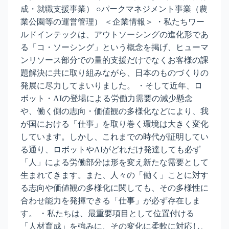
成・就職支援事業） ○パークマネジメント事業（農
業公園等の運営管理） ＜企業情報＞ ・私たちワー
ルドインテックは、アウトソーシングの進化形であ
る「コ・ソーシング」という概念を掲げ、ヒューマ
ンリソース部分での量的支援だけでなくお客様の課
題解決に共に取り組みながら、日本のものづくりの
発展に尽力してまいりました。 ・そして近年、ロ
ボット・AIの登場による労働力需要の減少懸念
や、働く側の志向・価値観の多様化などにより、我
が国における「仕事」を取り巻く環境は大きく変化
しています。しかし、これまでの時代が証明してい
る通り、ロボットやAIがどれだけ発達しても必ず
「人」による労働部分は形を変え新たな需要として
生まれてきます。また、人々の「働く」ことに対す
る志向や価値観の多様化に関しても、その多様性に
合わせ能力を発揮できる「仕事」が必ず存在しま
す。 ・私たちは、最重要項目として位置付ける
「人材育成」を強みに、その変化に柔軟に対応し、