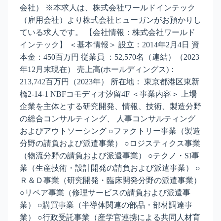
会社） ※本求人は、株式会社ワールドインテック
（雇用会社）より株式会社ヒューガンがお預かりし
ている求人です。 【会社情報：株式会社ワールド
インテック】 ＜基本情報＞ 設立：2014年2月4日 資
本金：450百万円 従業員 ：52,570名（連結）（2023
年12月末現在） 売上高(ホールディングス)：
213,742百万円（2023年） 所在地： 東京都港区東新
橋2-14-1 NBFコモディオ汐留4F ＜事業内容＞ 上場
企業を主体とする研究開発、情報、技術、製造分野
の総合コンサルティング、 人事コンサルティング
およびアウトソーシング ○ファクトリー事業（製造
分野の請負および派遣事業） ○ロジスティクス事業
（物流分野の請負および派遣事業） ○テクノ・SI事
業（生産技術・設計開発の請負および派遣事業） ○
Ｒ＆Ｄ事業（研究開発・臨床開発分野の派遣事業）
○リペア事業（修理サービスの請負および派遣事
業） ○購買事業（半導体関連の部品・部材調達事
業） ○行政受託事業（産学官連携による共同人材育