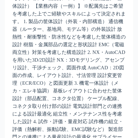
体設計） 【業務内容（一例）】 ※配属先はご希望
を考慮した上でご経験やスキルによって決定されま
す。 1. 製品の筐体設計（外装・内部構造） 通信機
器（ルーター、基地局、モデム等）の外装設計 放
熱性・耐衝撃性・防水性などを考慮した筐体構造の
設計 樹脂・金属部品の選定と形状設計 EMC（電磁
両立性）対策を考慮した構造設計 2. NX・AutoCAD
を用いた3D/2D設計 NX：3Dモデリング、アセンブ
リ設計、干渉チェック、図面作成 AutoCAD：2D図
面の作成、レイアウト設計、寸法管理 設計変更管
理（ECR/ECO）と図面更新 3. 機電一体設計（メ
カ・エレキ協調） 基板レイアウトに合わせた筐体
設計（部品配置、コネクタ位置） ケーブル配線、
コネクタ取り付け部の設計 電気設計部門との連携
による設計最適化 組立性・メンテナンス性を考慮
した設計 4. 試作・評価・量産対応 試作機の組立・
評価（熱解析、振動試験、EMC試験など） 製造部
門との連携による量産設計の最適化 サプライヤー