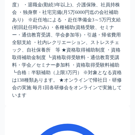
度） ・退職金(勤続3年以上)、介護保険、社員持株
会 ・独身寮・社宅完備(月5万6000円迄の会社補助
あり) ※赴任地による ・赴任準備金3～5万円支給
(初回赴任時のみ) ・各種補助(資格受験、セミナ
ー・通信教育受講、学会参加等) ・引越・帰省費用
全額支給 ・社内レクリエーション、ストレスチェ
ック、自社保養所 等 ★資格取得補助制度 ・資格
取得補助金制度 ┗資格取得受験料・通信教育受講
料・学会／セミナー参加料 ・資格取得受験料補助
┗合格：半額補助（上限3万円） ※対象となる資格
は138種類あります。 ★オンラインで帰社日・研修
会の実施 毎月1回各研修会をオンラインで実施して
います