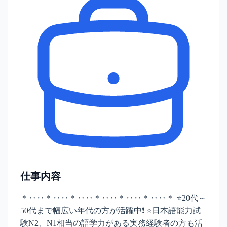
仕事内容
＊‥‥＊‥‥＊‥‥＊‥‥＊‥‥＊‥‥＊ ⭐20代～
50代まで幅広い年代の方が活躍中❗ ⭐日本語能力試
験N2、N1相当の語学力がある実務経験者の方も活