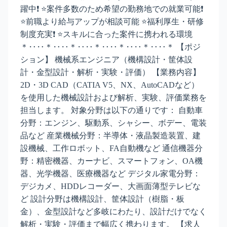
躍中❗ ⭐案件多数のため希望の勤務地での就業可能❗
⭐前職より給与アップが相談可能 ⭐福利厚生・研修
制度充実❗ ⭐スキルに合った案件に携われる環境
＊‥‥＊‥‥＊‥‥＊‥‥＊‥‥＊‥‥＊ 【ポジ
ション】 機械系エンジニア（機構設計・筐体設
計・金型設計・解析・実験・評価） 【業務内容】
2D・3D CAD（CATIA V5、NX、AutoCADなど）
を使用した機械設計および解析、実験、評価業務を
担当します。 対象分野は以下の通りです： 自動車
分野：エンジン、駆動系、シャシー、ボデー、電装
品など 産業機械分野：半導体・液晶製造装置、建
設機械、工作ロボット、FA自動機など 通信機器分
野：精密機器、カーナビ、スマートフォン、OA機
器、光学機器、医療機器など デジタル家電分野：
デジカメ、HDDレコーダー、大画面薄型テレビな
ど 設計分野は機構設計、筐体設計（樹脂・板
金）、金型設計など多岐にわたり、設計だけでなく
解析・実験・評価まで幅広く携わります。 【求人