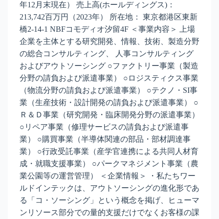
年12月末現在） 売上高(ホールディングス)：
213,742百万円（2023年） 所在地： 東京都港区東新
橋2-14-1 NBFコモディオ汐留4F ＜事業内容＞ 上場
企業を主体とする研究開発、情報、技術、製造分野
の総合コンサルティング、 人事コンサルティング
およびアウトソーシング ○ファクトリー事業（製造
分野の請負および派遣事業） ○ロジスティクス事業
（物流分野の請負および派遣事業） ○テクノ・SI事
業（生産技術・設計開発の請負および派遣事業） ○
Ｒ＆Ｄ事業（研究開発・臨床開発分野の派遣事業）
○リペア事業（修理サービスの請負および派遣事
業） ○購買事業（半導体関連の部品・部材調達事
業） ○行政受託事業（産学官連携による共同人材育
成・就職支援事業） ○パークマネジメント事業（農
業公園等の運営管理） ＜企業情報＞ ・私たちワー
ルドインテックは、アウトソーシングの進化形であ
る「コ・ソーシング」という概念を掲げ、ヒューマ
ンリソース部分での量的支援だけでなくお客様の課