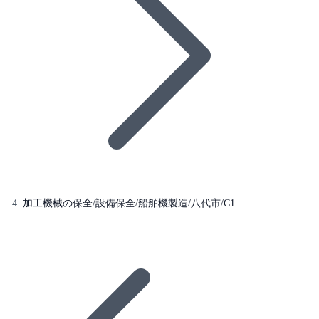
加工機械の保全/設備保全/船舶機製造/八代市/C1