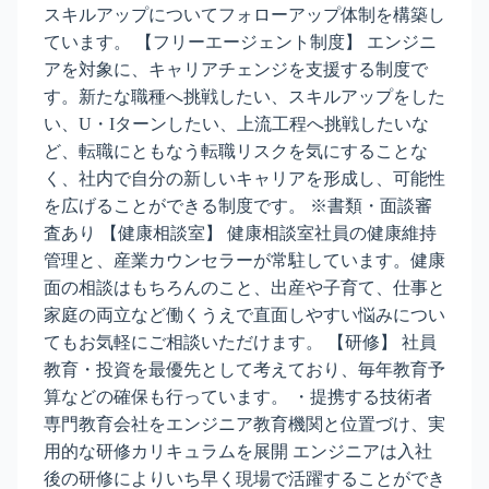
スキルアップについてフォローアップ体制を構築し
ています。 【フリーエージェント制度】 エンジニ
アを対象に、キャリアチェンジを支援する制度で
す。新たな職種へ挑戦したい、スキルアップをした
い、U・Iターンしたい、上流工程へ挑戦したいな
ど、転職にともなう転職リスクを気にすることな
く、社内で自分の新しいキャリアを形成し、可能性
を広げることができる制度です。 ※書類・面談審
査あり 【健康相談室】 健康相談室社員の健康維持
管理と、産業カウンセラーが常駐しています。健康
面の相談はもちろんのこと、出産や子育て、仕事と
家庭の両立など働くうえで直面しやすい悩みについ
てもお気軽にご相談いただけます。 【研修】 社員
教育・投資を最優先として考えており、毎年教育予
算などの確保も行っています。 ・提携する技術者
専門教育会社をエンジニア教育機関と位置づけ、実
用的な研修カリキュラムを展開 エンジニアは入社
後の研修によりいち早く現場で活躍することができ