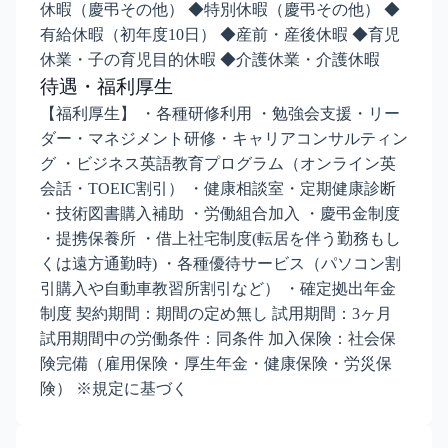
休暇（慶弔その他） ◆特別休暇（慶弔その他） ◆
有給休暇（初年度10日） ◆産前・産後休暇 ◆育児
休業・子の育児目的休暇 ◆介護休業・介護休暇
待遇・福利厚生
【福利厚生】 ・各種研修利用 ・勉強会支援・リー
ダー・マネジメント研修・キャリアコンサルティン
グ ・ビジネス英語教育プログラム（オンライン英
会話・TOEIC割引） ・健康相談室・定期健康診断
・技術図書購入補助 ・労働組合加入 ・慶弔金制度
・提携保養所 ・借上社宅制度(転居を伴う勤務もし
くは遠方通勤時) ・各種優待サービス（パソコン割
引購入や自動車教習所割引など） ・確定拠出年金
制度 契約期間：期間の定め無し 試用期間：3ヶ月
試用期間中の労働条件：同条件 加入保険：社会保
険完備（雇用保険・厚生年金・健康保険・労災保
険） ※規定に基づく