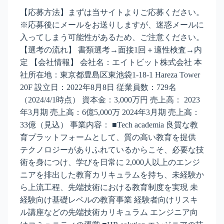
【応募方法】まずは当サイトよりご応募ください。
※応募後にメールをお送りしますが、迷惑メールに
入ってしまう可能性があるため、ご注意ください。
【選考の流れ】 書類選考→面接1回＋適性検査→内
定 【会社情報】 会社名：エイトビット株式会社 本
社所在地：東京都豊島区東池袋1-18-1 Hareza Tower
20F 設立日：2022年8月8日 従業員数：729名
（2024/4/1時点） 資本金：3,000万円 売上高： 2023
年3月期 売上高：6億5,000万 2024年3月期 売上高：
33億（見込） 事業内容： ■Tech academia 良質な教
育プラットフォームとして、質の高い教育を提供
テクノロジーがありふれているからこそ、必要な技
術を身につけ、学びを日常に 2,000人以上のエンジ
ニアを排出した教育カリキュラムを持ち、未経験か
ら上流工程、先端技術における教育制度を実現 未
経験向け基礎レベルの教育事業 経験者向けリスキ
ル講座などの先端技術カリキュラム エンジニア向