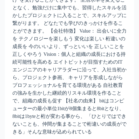
となく、勉強だけに集中でも、習得したスキルを活
かしたプロジェクトに入ることで、スキルアップに
繋がります。 どなたでも学びのきっかけを作るこ
とができます。 【会社特徴】 Value： 出会いに全力
を テクノロジーを楽しもう 変化は楽しい 桁違いの
成長を 今のいいより、ずっといいを 正しいことを
正しくやろう Vision：個人と組織の成長における持
続可能性を高める エイトビットが目指すためのIT
エンジニアのキャリアラダーに沿って、入社当初か
ら、プロジェクト参画、 キャリアを形成しながら
プロフェッショナルを育てる環境がある 自社教育
の強みを生かした継続的リスキル環境を作ること
で、組織の成長も促す 【社名の由来】 bitはコンピ
ューターの最小単位1bitが8個集まると8bitとなり、
8bitは1byteと桁が変わる事から、 「ひとりではでき
ないことも、仲間が集まることで桁違いの成長がで
きる」そんな意味が込められている