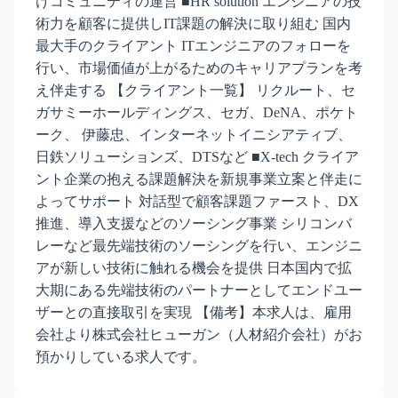
けコミュニティの運営 ■HR solution エンジニアの技
術力を顧客に提供しIT課題の解決に取り組む 国内
最大手のクライアント ITエンジニアのフォローを
行い、市場価値が上がるためのキャリアプランを考
え伴走する 【クライアント一覧】 リクルート、セ
ガサミーホールディングス、セガ、DeNA、ポケト
ーク、 伊藤忠、インターネットイニシアティブ、
日鉄ソリューションズ、DTSなど ■X-tech クライア
ント企業の抱える課題解決を新規事業立案と伴走に
よってサポート 対話型で顧客課題ファースト、DX
推進、導入支援などのソーシング事業 シリコンバ
レーなど最先端技術のソーシングを行い、エンジニ
アが新しい技術に触れる機会を提供 日本国内で拡
大期にある先端技術のパートナーとしてエンドユー
ザーとの直接取引を実現 【備考】本求人は、雇用
会社より株式会社ヒューガン（人材紹介会社）がお
預かりしている求人です。