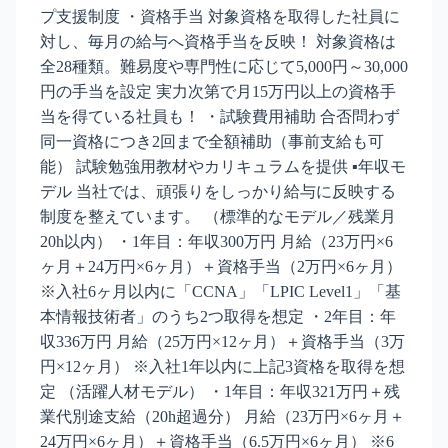
プ支援制度 ・資格手当 対象資格を取得した社員に
対し、毎月の給与へ資格手当を反映！ 対象資格は
全28種類。難易度や専門性に応じて5,000円～30,000
円の手当を設定 実力次第で月15万円以上の資格手
当を得ている社員も！ ・試験費用補助 合否問わず
同一資格につき2回まで全額補助（事前支給も可
能） 試験勉強用教材やカリキュラムを提供 ▪️年収モ
デル 当社では、頑張りをしっかり給与に反映する
制度を整えています。 （標準的なモデル／残業月
20h以内） ・1年目：年収300万円 月給（23万円×6
ヶ月＋24万円×6ヶ月）＋資格手当（2万円×6ヶ月）
※入社6ヶ月以内に「CCNA」「LPIC Level1」「基
本情報技術者」のうち2つ取得を想定 ・2年目：年
収336万円 月給（25万円×12ヶ月）＋資格手当（3万
円×12ヶ月） ※入社1年以内に上記3資格を取得を想
定 （活躍人材モデル） ・1年目：年収321万円＋残
業代別途支給（20h超過分） 月給（23万円×6ヶ月＋
24万円×6ヶ月）＋資格手当（6.5万円×6ヶ月） ※6