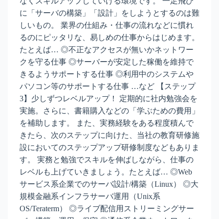
なくスキルアップしていける環境です。 一足飛び
に「サーバの構築」「設計」をしようとするのは難
しいもの。 業界の仕組み・仕事の流れなどに慣れ
るのにピッタリな、易しめの仕事からはじめます。
たとえば… ◎不正なアクセスが無いかネットワー
クを守る仕事 ◎サーバーが安定した稼働を維持で
きるようサポートする仕事 ◎利用中のシステムや
パソコン等のサポートする仕事 …など 【ステップ
3】少しずつレベルアップ！ 定期的に社内勉強会を
実施。さらに、書籍購入などの「学ぶための費用」
を補助します。 また、実務経験をある程度積んで
きたら、次のステップに向けた、当社の教育研修施
設においてのステップアップ研修制度などもありま
す。 実務と勉強でスキルを伸ばしながら、仕事の
レベルも上げていきましょう。たとえば… ◎Web
サービス系企業でのサーバ設計/構築（Linux） ◎大
規模金融系インフラサーバ運用（Unix系
OS/Teraterm） ◎ライブ配信用ストリーミングサー