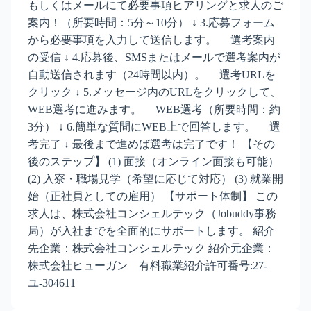
もしくはメールにて必要事項ヒアリングと求人のご
案内！（所要時間：5分～10分） ↓ 3.応募フォーム
から必要事項を入力して送信します。 選考案内
の受信 ↓ 4.応募後、SMSまたはメールで選考案内が
自動送信されます（24時間以内）。 選考URLを
クリック ↓ 5.メッセージ内のURLをクリックして、
WEB選考に進みます。 WEB選考（所要時間：約
3分） ↓ 6.簡単な質問にWEB上で回答します。 選
考完了 ↓ 最後まで進めば選考は完了です！ 【その
後のステップ】 (1) 面接（オンライン面接も可能）
(2) 入寮・職場見学（希望に応じて対応） (3) 就業開
始（正社員としての雇用） 【サポート体制】 この
求人は、株式会社コンシェルテック（Jobuddy事務
局）が入社までを全面的にサポートします。 紹介
先企業：株式会社コンシェルテック 紹介元企業：
株式会社ヒューガン 有料職業紹介許可番号:27-
ユ-304611