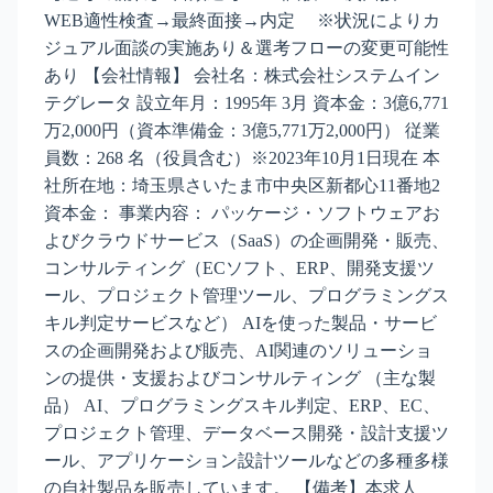
WEB適性検査→最終面接→内定 ※状況によりカ
ジュアル面談の実施あり＆選考フローの変更可能性
あり 【会社情報】 会社名：株式会社システムイン
テグレータ 設立年月：1995年 3月 資本金：3億6,771
万2,000円（資本準備金：3億5,771万2,000円） 従業
員数：268 名（役員含む）※2023年10月1日現在 本
社所在地：埼玉県さいたま市中央区新都心11番地2
資本金： 事業内容： パッケージ・ソフトウェアお
よびクラウドサービス（SaaS）の企画開発・販売、
コンサルティング（ECソフト、ERP、開発支援ツ
ール、プロジェクト管理ツール、プログラミングス
キル判定サービスなど） AIを使った製品・サービ
スの企画開発および販売、AI関連のソリューショ
ンの提供・支援およびコンサルティング （主な製
品） AI、プログラミングスキル判定、ERP、EC、
プロジェクト管理、データベース開発・設計支援ツ
ール、アプリケーション設計ツールなどの多種多様
の自社製品を販売しています。 【備考】本求人