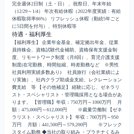
完全週休2日制（土・日） 、祝祭日、年末年始
（12/29～1/4） 年次有給休暇（2022年度実績：有給
休暇取得率86%） リフレッシュ休暇（勤続5年ごと
に5日間を付与）、特別休暇等
待遇・福利厚生
【福利厚生】 企業年金基金、確定拠出年金、従業
員持株会、資格試験代金補助、資格保有支援金制
度、リモートワーク制度（月8回）、育児介護支援
制度(在宅勤務、時間短縮、時差勤務など ※男性
社員利用実績多数あり) 社員旅行（会社業績によ
り実施）、社内クラブ助成金支給、レクレーション
費支給 等 【その他補足】 経験に応じ、ゼネラリ
スト・スペシャリスト・管理職採用となる場合があ
ります。 【管理職】年収：750万円～1000万円 月
額：475,000円～612,000円 ※裁量労働制 【ゼネ
ラリスト・スペシャリスト】 年収：700万円～950
万円 月額：441,500円～579,200円 ※フレック
スタイム勤務 ◆当社の取り組み ・プラチナくるみ