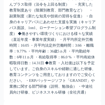
んプラス取得（法令を上回る制度） ・充実した
教育制度あり（階層別教育、部門教育など） ・
副業制度（新たな知見や技術の習得を促進） ・自
身のキャリアパスにあわせた支援を実施（キャリア
パス面談、1on1、ローテーション希望プログラム制
度） ◆働きやすい環境づくりにおける様々な実績
（直近年度・事業年度実績） ・月平均所定外労働
時間：16:05 ・月平均法定外労働時間：3:66 ・離職
率：9.77% ・平均年齢：36歳5ヵ月 ・平均勤続年
数：6年11ヵ月 ・有給取得率：86.0 % ・平均有給休
暇取得日数：14.31日 ◆教育 ・入社後は以下を予定
しています。ご自身のスキルや経験に適した研修、
教育コンテンツをご用意しておりますのでご安心く
ださい。 ・ERPパッケージソフト「GRANDIT」や
業務に関する部門研修（説明、勉強会） ・中途社
員向け研修、ビジネススキル研修（全社共通）