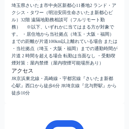
埼玉県さいたま市中央区新都心11番地2 ランド・ア
クシス・タワー（明治安田生命さいたま新都心ビ
ル）32階 遠隔地勤務相談可（フルリモート勤
務） ※以下、いずれかに当てはまる方が対象で
す。 ・居住地から当社拠点（埼玉・大阪・福岡）
までの距離が片道100km以上離れている場合 または
・当社拠点（埼玉・大阪・福岡）までの通勤時間が
片道 2 時間を超える場合 転勤は当面なし ・受動喫
煙対策：屋内禁煙（屋内喫煙可能場所あり）
アクセス
JR京浜東北線・高崎線・宇都宮線『さいたま新都
心駅』西口から徒歩6分 JR埼京線『北与野駅』から
徒歩10分