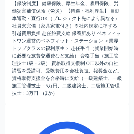
【保険制度】 健康保険、厚生年金、雇用保険、労
働災害補償保険（労災） 【待遇・福利厚生】 自動
車通勤・直行OK（プロジェクト先により異なる）
社員寮完備（家具家電付き）※社内規定に準ずる
引越費用負担 赴任旅費支給 保養所あり ベネフィッ
トワン運営のベネフィット・ステーション ＜業界
トップクラスの福利厚生＞ 赴任手当（就業開始時
に必要な旅費交通費など支給） 資格手当（施工管
理技士1級・2級） 資格取得支援制 OJT以外の自社
講習を受講可、受験費用を会社負担、報奨金など。
資格取得支援金を合格時に支給（一級建築士、一級
施工管理技士：5万円、二級建築士、二級施工管理
技士：3万円 ほか）