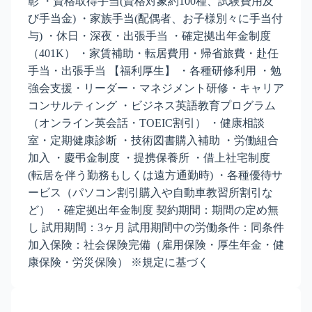
彰 ・資格取得手当(資格対象約100種、試験費用及
び手当金) ・家族手当(配偶者、お子様別々に手当付
与) ・休日・深夜・出張手当 ・確定拠出年金制度
（401K） ・家賃補助・転居費用・帰省旅費・赴任
手当・出張手当 【福利厚生】 ・各種研修利用 ・勉
強会支援・リーダー・マネジメント研修・キャリア
コンサルティング ・ビジネス英語教育プログラム
（オンライン英会話・TOEIC割引） ・健康相談
室・定期健康診断 ・技術図書購入補助 ・労働組合
加入 ・慶弔金制度 ・提携保養所 ・借上社宅制度
(転居を伴う勤務もしくは遠方通勤時) ・各種優待サ
ービス（パソコン割引購入や自動車教習所割引な
ど） ・確定拠出年金制度 契約期間：期間の定め無
し 試用期間：3ヶ月 試用期間中の労働条件：同条件
加入保険：社会保険完備（雇用保険・厚生年金・健
康保険・労災保険） ※規定に基づく