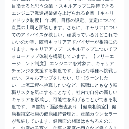
目指せると思う企業 ・スキルアップに期待できる
エンジニア派遣起業値を上げられる企業 【キャリ
アドック制度】 年2回、目標の設定、査定について
直属の上司と面談します。さらに、キャリアについ
てのアドバイスが欲しい、頑張っているけどこれで
いいのか等、随時キャリアアドバイザーが相談にの
ります。キャリアアップ、スキルアップについてフ
ォローアップ体制を構築しています。 【フリーエ
ージェント制度】 エンジニアを対象に、キャリア
チェンジを支援する制度です。新たな職種へ挑戦し
たい、スキルアップをしたい、U・Iターンした
い、上流工程へ挑戦したいなど、転職にともなう転
職リスクを気にすることなく、社内で自分の新しい
キャリアを形成し、可能性を広げることができる制
度です。 ※書類・面談審査あり 【健康相談室】 健
康相談室社員の健康維持管理と、産業カウンセラー
が常駐しています。健康面の相談はもちろんのこ
と、出産や子育て、仕事と家庭の両立など働くうえ