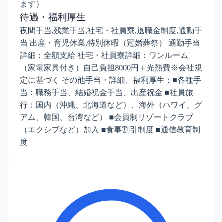
ます）
待遇・福利厚生
夜間手当,残業手当,社宅・社員寮,退職金制度,通勤手
当 出産・育児休業,特別休暇（冠婚葬祭） 通勤手当
詳細：全額支給 社宅・社員寮詳細：ワンルーム
（家電家具付き）自己負担8000円＋光熱費※会社規
定に基づく その他手当・詳細、福利厚生：■各種手
当：職務手当、結婚祝金手当、出産祝金 ■社員旅
行：国内（沖縄、北海道など）、海外（ハワイ、グ
アム、韓国、台湾など） ■会員制リゾートクラブ
（エクシブなど）加入 ■食事割引制度 ■通信教育制
度