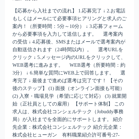
【応募から入社までの流れ】 1.応募完了 ↓ 2.お電話
もしくはメールにて必要事項ヒアリングと求人のご
案内！（所要時間：5分～10分） ↓ 3.応募フォーム
から必要事項を入力して送信します。 選考案内
の受信 ↓ 4.応募後、SMSまたはメールで選考案内が
自動送信されます（24時間以内）。 選考URLを
クリック ↓ 5.メッセージ内のURLをクリックして、
WEB選考に進みます。 WEB選考（所要時間：約
3分） ↓ 6.簡単な質問にWEB上で回答します。 選
考完了 ↓ 最後まで進めば選考は完了です！ 【その
後のステップ】 (1) 面接（オンライン面接も可能）
(2) 入寮・職場見学（希望に応じて対応） (3) 就業開
始（正社員としての雇用） 【サポート体制】 この
求人は、株式会社コンシェルテック（Jobuddy事務
局）が入社までを全面的にサポートします。 紹介
先企業：株式会社コンシェルテック 紹介元企業：
株式会社ヒューガン 有料職業紹介許可番号:27-