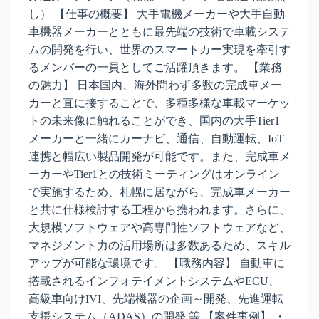
し） 【仕事の概要】 大手電機メーカーや大手自動
車機器メーカーとともに最先端の技術で車載システ
ムの開発を行い、世界のスマートカー実現を牽引す
るメンバーの一員としてご活躍頂きます。 【業務
の魅力】 日本国内、海外問わず多数の完成車メー
カーと直に接することで、多種多様な車載マーケッ
トの未来像に触れることができ、国内の大手Tier1
メーカーと一緒にカーナビ、通信、自動運転、IoT
連携と幅広い製品開発が可能です。また、完成車メ
ーカーやTier1との技術ミーティングはオンライン
で実施するため、札幌に居ながら、完成車メーカー
と共に仕様検討する工程から携われます。さらに、
大規模ソフトウェアや高専門性ソフトウェアなど、
マネジメント力の活用場所は多数あるため、スキル
アップが可能な環境です。 【職務内容】 自動車に
搭載されるインフォテイメントシステムやECU、
高級車向けIVI、先端機器の企画～開発、先進運転
支援システム（ADAS）の開発 等 【案件事例】 ・