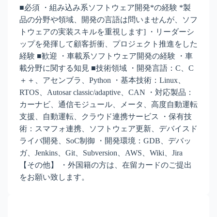
■必須 ・組み込み系ソフトウェア開発*の経験 *製
品の分野や領域、開発の言語は問いませんが、ソフ
トウェアの実装スキルを重視します] ・リーダーシ
ップを発揮して顧客折衝、プロジェクト推進をした
経験 ■歓迎 ・車載系ソフトウェア開発の経験 ・車
載分野に関する知見 ■技術領域 ・開発言語：C、C
＋＋、アセンブラ、Python ・基本技術：Linux、
RTOS、Autosar classic/adaptive、CAN ・対応製品：
カーナビ、通信モジュール、メータ、高度自動運転
支援、自動運転、クラウド連携サービス ・保有技
術：スマフォ連携、ソフトウェア更新、デバイスド
ライバ開発、SoC制御 ・開発環境：GDB、デバッ
ガ、Jenkins、Git、Subversion、AWS、Wiki、Jira
【その他】 ・外国籍の方は、在留カードのご提出
をお願い致します。