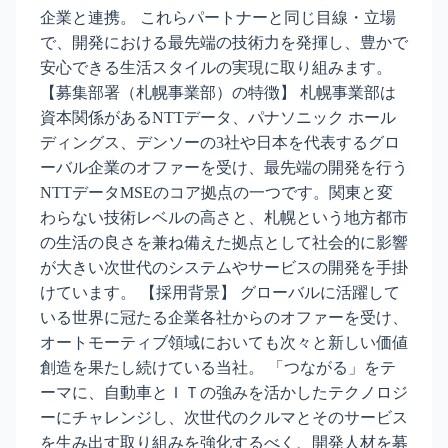
企業と連携。 これらパートナーと同じ目線・立場
で、開発における最先端の技術力を発揮し、豊かで
安心できる生活スタイルの実現に取り組みます。
【募集部署（札幌事業部）の特徴】 札幌事業部は
資本関係があるNTTデータ、パナソニック ホール
ディングス、デンソーの3社や日本を代表するグロ
ーバル企業のオファーを受け、最先端の開発を行う
NTTデータMSEのコア拠点の一つです。関東と変
わらない技術レベルの高さと、札幌という地方都市
の生活の良さを兼ね備えた拠点として社会的に影響
が大きい次世代のシステムやサービスの開発を手掛
けています。 【採用背景】 グローバルに活躍して
いる世界に冠たる企業各社からのオファーを受け、
オートモーティブ領域においても次々と新しい価値
創造を果たし続けている当社。 「つながる」をテ
ーマに、自動車とＩＴの強みを活かしたテクノロジ
ーにチャレンジし、次世代のクルマとそのサービス
を生み出す取り組みを強化するべく、開発人材を募