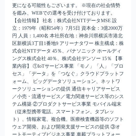
更になる可能性もございます。 ※現在の社会情勢
を鑑み、WEBでの選考を受け付けております。
【会社情報】 社名：株式会社NTTデータMSE 設
立：1979年（昭和54年）7月5日 資本金：3億2000万
円 人員：1,400名 本社所在地：神奈川県横浜市港北
区新横浜3丁目1番地9 アリーナタワー 株主構成：株
式会社NTTデータ 45％、パナソニック ホールディ
ングス株式会社 40％、株式会社デンソー 15％ 【事
業内容】 ①IoTサービス事業 「モノ」「人」「プロ
セス」「データ」を「つなぐ」クラウドプラットフ
ォーム、 ビッグデータソリューション、ネットワ
ークソリューションの提供 通信キャリアサービス
／小売・流通サービス／電力関連サービス等のシス
テム構築 ②プロダクトサービス事業 モバイル端末
（従来型携帯電話、スマートフォン、タブレッ
ト）、情報家電、複合機、医療検査機器等のソフト
ウェア開発、および開発支援サービスの提供 ③オ
ートモーティブビジネス事業 車載プラットフォー