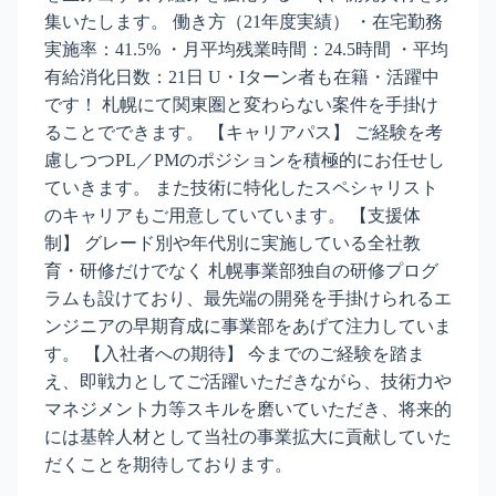
集いたします。 働き方（21年度実績） ・在宅勤務
実施率：41.5% ・月平均残業時間：24.5時間 ・平均
有給消化日数：21日 U・Iターン者も在籍・活躍中
です！ 札幌にて関東圏と変わらない案件を手掛け
ることでできます。 【キャリアパス】 ご経験を考
慮しつつPL／PMのポジションを積極的にお任せし
ていきます。 また技術に特化したスペシャリスト
のキャリアもご用意していています。 【支援体
制】 グレード別や年代別に実施している全社教
育・研修だけでなく 札幌事業部独自の研修プログ
ラムも設けており、最先端の開発を手掛けられるエ
ンジニアの早期育成に事業部をあげて注力していま
す。 【入社者への期待】 今までのご経験を踏ま
え、即戦力としてご活躍いただきながら、技術力や
マネジメント力等スキルを磨いていただき、将来的
には基幹人材として当社の事業拡大に貢献していた
だくことを期待しております。