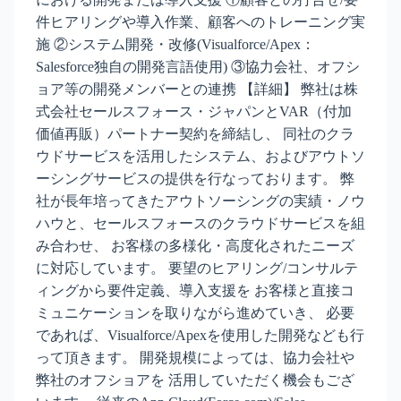
件ヒアリングや導入作業、顧客へのトレーニング実
施 ②システム開発・改修(Visualforce/Apex：
Salesforce独自の開発言語使用) ③協力会社、オフシ
ョア等の開発メンバーとの連携 【詳細】 弊社は株
式会社セールスフォース・ジャパンとVAR（付加
価値再販）パートナー契約を締結し、 同社のクラ
ウドサービスを活用したシステム、およびアウトソ
ーシングサービスの提供を行なっております。 弊
社が長年培ってきたアウトソーシングの実績・ノウ
ハウと、セールスフォースのクラウドサービスを組
み合わせ、 お客様の多様化・高度化されたニーズ
に対応しています。 要望のヒアリング/コンサルテ
ィングから要件定義、導入支援を お客様と直接コ
ミュニケーションを取りながら進めていき、 必要
であれば、Visualforce/Apexを使用した開発なども行
って頂きます。 開発規模によっては、協力会社や
弊社のオフショアを 活用していただく機会もござ