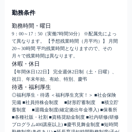
勤務条件
勤務時間・曜日
9：00～17：50（実働7時間50分） ※配属先によっ
て異なります。 【予想残業時間（月平均）】 月間
20～30時間 平均残業時間となりますので、その
月々で残業時間は異なります。
休暇・休日
【年間休日122日】 完全週休2日制（土・日曜）、
祝日、年末年始、有給、特別、慶弔
待遇・福利厚生
◎福利厚生・待遇 ＜福利厚生充実！＞ ■社会保険
完備 ■社員持株会制度 ■財形貯蓄制度 ■積立貯
蓄制度 ■退職金制度(確定拠出年金導入) ■保養所
■各種社販・社割 ■資格奨励金制度 ■社内研修(研修
プログラム400講座以上) ■慶弔見舞金制度 ■短時間
勤務制度(条件あり) ■延長育児短時間勤務制度(子が