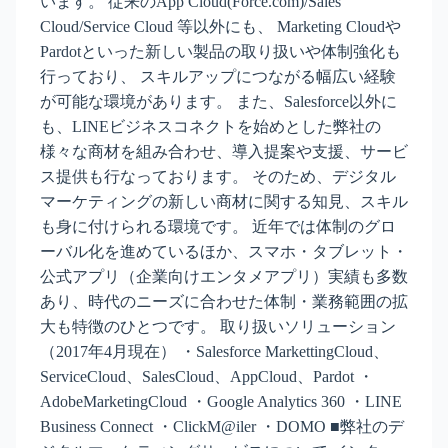
います。 従来のApp Cloud(Force.com)/Sales
Cloud/Service Cloud 等以外にも、 Marketing Cloudや
Pardotといった新しい製品の取り扱いや体制強化も
行っており、 スキルアップにつながる幅広い経験
が可能な環境があります。 また、Salesforce以外に
も、LINEビジネスコネクトを始めとした弊社の
様々な商材を組み合わせ、導入提案や支援、サービ
ス提供も行なっております。 そのため、デジタル
マーケティングの新しい商材に関する知見、スキル
も身に付けられる環境です。 近年では体制のグロ
ーバル化を進めているほか、スマホ・タブレット・
公式アプリ（企業向けエンタメアプリ）実績も多数
あり、時代のニーズに合わせた体制・業務範囲の拡
大も特徴のひとつです。 取り扱いソリューション
（2017年4月現在） ・Salesforce MarkettingCloud、
ServiceCloud、SalesCloud、AppCloud、Pardot ・
AdobeMarketingCloud ・Google Analytics 360 ・LINE
Business Connect ・ClickM@iler ・DOMO ■弊社のデ