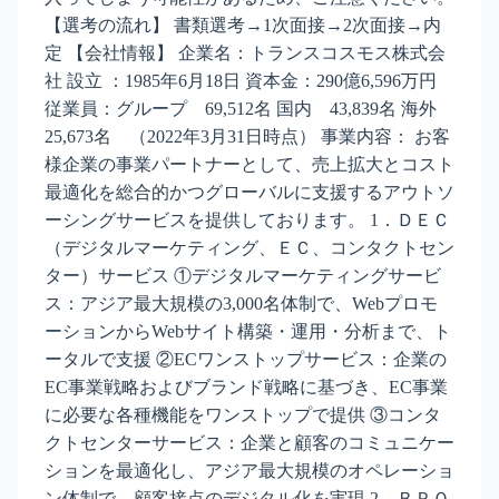
【選考の流れ】 書類選考→1次面接→2次面接→内
定 【会社情報】 企業名：トランスコスモス株式会
社 設立 ：1985年6月18日 資本金：290億6,596万円
従業員：グループ 69,512名 国内 43,839名 海外
25,673名 （2022年3月31日時点） 事業内容： お客
様企業の事業パートナーとして、売上拡大とコスト
最適化を総合的かつグローバルに支援するアウトソ
ーシングサービスを提供しております。 1．ＤＥＣ
（デジタルマーケティング、ＥＣ、コンタクトセン
ター）サービス ①デジタルマーケティングサービ
ス：アジア最大規模の3,000名体制で、Webプロモ
ーションからWebサイト構築・運用・分析まで、ト
ータルで支援 ②ECワンストップサービス：企業の
EC事業戦略およびブランド戦略に基づき、EC事業
に必要な各種機能をワンストップで提供 ③コンタ
クトセンターサービス：企業と顧客のコミュニケー
ションを最適化し、アジア最大規模のオペレーショ
ン体制で、顧客接点のデジタル化を実現 2．ＢＰＯ