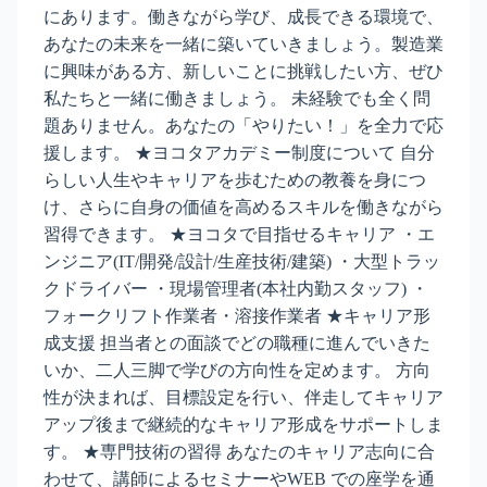
にあります。働きながら学び、成長できる環境で、
あなたの未来を一緒に築いていきましょう。製造業
に興味がある方、新しいことに挑戦したい方、ぜひ
私たちと一緒に働きましょう。 未経験でも全く問
題ありません。あなたの「やりたい！」を全力で応
援します。 ★ヨコタアカデミー制度について 自分
らしい人生やキャリアを歩むための教養を身につ
け、さらに自身の価値を高めるスキルを働きながら
習得できます。 ★ヨコタで目指せるキャリア ・エ
ンジニア(IT/開発/設計/生産技術/建築) ・大型トラッ
クドライバー ・現場管理者(本社内勤スタッフ) ・
フォークリフト作業者・溶接作業者 ★キャリア形
成支援 担当者との面談でどの職種に進んでいきた
いか、二人三脚で学びの方向性を定めます。 方向
性が決まれば、目標設定を行い、伴走してキャリア
アップ後まで継続的なキャリア形成をサポートしま
す。 ★専門技術の習得 あなたのキャリア志向に合
わせて、講師によるセミナーやWEB での座学を通