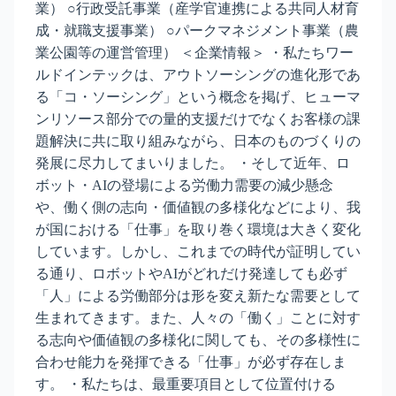
業） ○行政受託事業（産学官連携による共同人材育
成・就職支援事業） ○パークマネジメント事業（農
業公園等の運営管理） ＜企業情報＞ ・私たちワー
ルドインテックは、アウトソーシングの進化形であ
る「コ・ソーシング」という概念を掲げ、ヒューマ
ンリソース部分での量的支援だけでなくお客様の課
題解決に共に取り組みながら、日本のものづくりの
発展に尽力してまいりました。 ・そして近年、ロ
ボット・AIの登場による労働力需要の減少懸念
や、働く側の志向・価値観の多様化などにより、我
が国における「仕事」を取り巻く環境は大きく変化
しています。しかし、これまでの時代が証明してい
る通り、ロボットやAIがどれだけ発達しても必ず
「人」による労働部分は形を変え新たな需要として
生まれてきます。また、人々の「働く」ことに対す
る志向や価値観の多様化に関しても、その多様性に
合わせ能力を発揮できる「仕事」が必ず存在しま
す。 ・私たちは、最重要項目として位置付ける