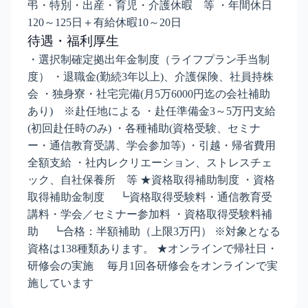
弔・特別・出産・育児・介護休暇 等 ・年間休日
120～125日＋有給休暇10～20日
待遇・福利厚生
・選択制確定拠出年金制度（ライフプラン手当制
度） ・退職金(勤続3年以上)、介護保険、社員持株
会 ・独身寮・社宅完備(月5万6000円迄の会社補助
あり) ※赴任地による ・赴任準備金3～5万円支給
(初回赴任時のみ) ・各種補助(資格受験、セミナ
ー・通信教育受講、学会参加等) ・引越・帰省費用
全額支給 ・社内レクリエーション、ストレスチェ
ック、自社保養所 等 ★資格取得補助制度 ・資格
取得補助金制度 ┗資格取得受験料・通信教育受
講料・学会／セミナー参加料 ・資格取得受験料補
助 ┗合格：半額補助（上限3万円） ※対象となる
資格は138種類あります。 ★オンラインで帰社日・
研修会の実施 毎月1回各研修会をオンラインで実
施しています