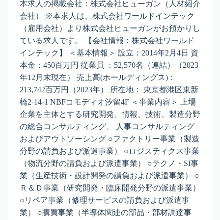
本求人の掲載会社：株式会社ヒューガン（人材紹介
会社） ※本求人は、株式会社ワールドインテック
（雇用会社）より株式会社ヒューガンがお預かりし
ている求人です。 【会社情報：株式会社ワールド
インテック】 ＜基本情報＞ 設立：2014年2月4日 資
本金：450百万円 従業員 ：52,570名（連結）（2023
年12月末現在） 売上高(ホールディングス)：
213,742百万円（2023年） 所在地： 東京都港区東新
橋2-14-1 NBFコモディオ汐留4F ＜事業内容＞ 上場
企業を主体とする研究開発、情報、技術、製造分野
の総合コンサルティング、 人事コンサルティング
およびアウトソーシング ○ファクトリー事業（製造
分野の請負および派遣事業） ○ロジスティクス事業
（物流分野の請負および派遣事業） ○テクノ・SI事
業（生産技術・設計開発の請負および派遣事業） ○
Ｒ＆Ｄ事業（研究開発・臨床開発分野の派遣事業）
○リペア事業（修理サービスの請負および派遣事
業） ○購買事業（半導体関連の部品・部材調達事