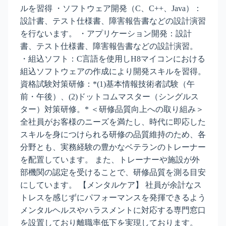
ルを習得 ・ソフトウェア開発（C、C++、Java）：
設計書、テスト仕様書、障害報告書などの設計演習
を行ないます。 ・アプリケーション開発：設計
書、テスト仕様書、障害報告書などの設計演習。
・組込ソフト：C言語を使用しH8マイコンにおける
組込ソフトウェアの作成により開発スキルを習得。
資格試験対策研修：*(1)基本情報技術者試験（午
前・午後）、(2)ドットコムマスター（シングルス
ター）対策研修。* ＜研修品質向上への取り組み＞
全社員がお客様のニーズを満たし、時代に即応した
スキルを身につけられる研修の品質維持のため、各
分野とも、実務経験の豊かなベテランのトレーナー
を配置しています。 また、トレーナーや施設が外
部機関の認定を受けることで、研修品質を測る目安
にしています。 【メンタルケア】 社員が余計なス
トレスを感じずにパフォーマンスを発揮できるよう
メンタルヘルスやハラスメントに対応する専門窓口
を設置しており離職率低下を実現しております。