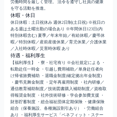
労働時間を厳しく管理。 法令を遵守し社員の健康
を守る活動を推進。
休暇・休日
休日休暇：土日祝休み 週休2日制(土日祝) ※祝日の
ある週は土曜出勤の場合あり ※年間休日123日(内
特別休暇含む) 夏季／年末年始／有給休暇／慶弔休
暇／特別休暇／産前産後休業／育児休業／介護休業
／入社時休暇／災害時休暇 あり
待遇・福利厚生
【福利厚生】 ・寮・社宅有り ※会社規定による ・
転勤赴任一時金 ・引越し費用補助／単身赴任者向
け帰省旅費補助 ・退職金制度(確定拠出年金制度)
・慶弔見舞金制度 ・定年再雇用制度 ・社内研修／
通信教育補助制度／技術図書購入補助制度／資格取
得報奨金制度 ・社外技術研修・学会参加費支援 ・
財形貯蓄制度 ・総合福祉団体定期保険 ・健康保険
組合（保養施設、各種施設割引あり） ・労働組合
あり ・福利厚生サービス「ベネフィット・ステー