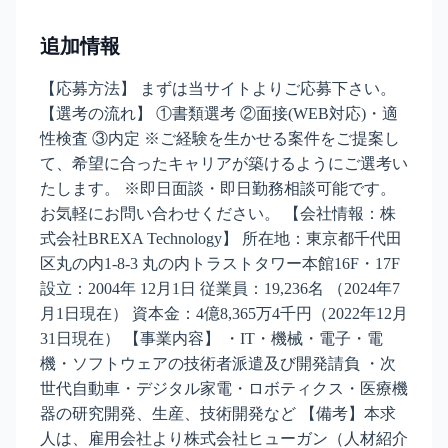
追加情報
【応募方法】 まずは当サイトよりご応募下さい。
【選考の流れ】 ①書類選考 ②面接(WEB対応)・適
性検査 ③内定 ※ご経験を生かせる案件をご提案し
て、希望に合ったキャリアが築けるようにご選考い
たします。 ※即日面談・即日勤務相談可能です。
お気軽にお問い合わせください。 【会社情報：株
式会社BREXA Technology】 所在地：東京都千代田
区丸の内1-8-3 丸の内トラストタワー本館16F・17F
設立：2004年 12月1日 従業員：19,236名 （2024年7
月1日現在） 資本金：4億8,365万4千円（2022年12月
31日現在） 【事業内容】 ・IT・機械・電子・電
機・ソフトウェアの技術者派遣及び開発請負 ・次
世代自動車・デジタル家電・ロボティクス・医療機
器の研究開発、生産、技術開発など 【備考】本求
人は、雇用会社より株式会社ヒューガン（人材紹介