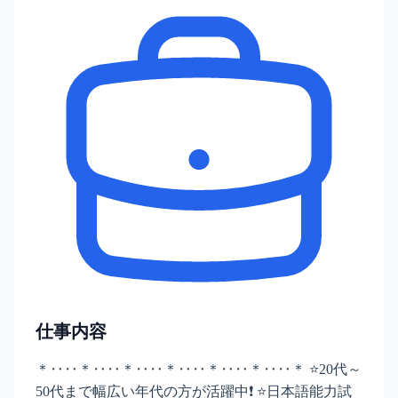
仕事内容
＊‥‥＊‥‥＊‥‥＊‥‥＊‥‥＊‥‥＊ ⭐20代～
50代まで幅広い年代の方が活躍中❗ ⭐日本語能力試