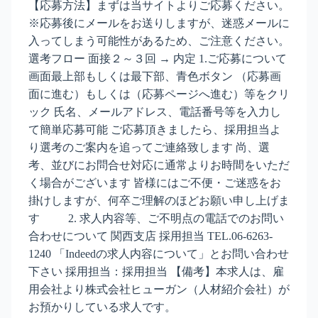
【応募方法】まずは当サイトよりご応募ください。
※応募後にメールをお送りしますが、迷惑メールに
入ってしまう可能性があるため、ご注意ください。
選考フロー 面接２～３回 → 内定 1.ご応募について
画面最上部もしくは最下部、青色ボタン （応募画
面に進む）もしくは（応募ページへ進む）等をクリ
ック 氏名、メールアドレス、電話番号等を入力し
て簡単応募可能 ご応募頂きましたら、採用担当よ
り選考のご案内を追ってご連絡致します 尚、選
考、並びにお問合せ対応に通常よりお時間をいただ
く場合がございます 皆様にはご不便・ご迷惑をお
掛けしますが、何卒ご理解のほどお願い申し上げま
す 2. 求人内容等、ご不明点の電話でのお問い
合わせについて 関西支店 採用担当 TEL.06-6263-
1240 「Indeedの求人内容について」とお問い合わせ
下さい 採用担当：採用担当 【備考】本求人は、雇
用会社より株式会社ヒューガン（人材紹介会社）が
お預かりしている求人です。