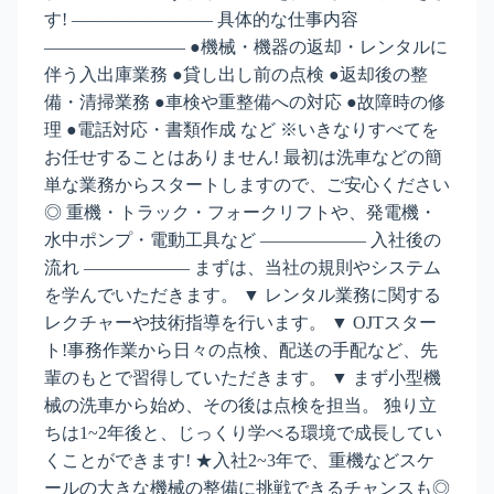
す! ―――――――― 具体的な仕事内容
―――――――― ●機械・機器の返却・レンタルに
伴う入出庫業務 ●貸し出し前の点検 ●返却後の整
備・清掃業務 ●車検や重整備への対応 ●故障時の修
理 ●電話対応・書類作成 など ※いきなりすべてを
お任せすることはありません! 最初は洗車などの簡
単な業務からスタートしますので、ご安心ください
◎ 重機・トラック・フォークリフトや、発電機・
水中ポンプ・電動工具など ―――――― 入社後の
流れ ―――――― まずは、当社の規則やシステム
を学んでいただきます。 ▼ レンタル業務に関する
レクチャーや技術指導を行います。 ▼ OJTスター
ト!事務作業から日々の点検、配送の手配など、先
輩のもとで習得していただきます。 ▼ まず小型機
械の洗車から始め、その後は点検を担当。 独り立
ちは1~2年後と、じっくり学べる環境で成長してい
くことができます! ★入社2~3年で、重機などスケ
ールの大きな機械の整備に挑戦できるチャンスも◎