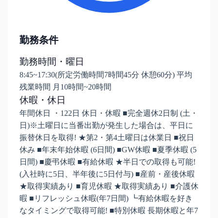
勤務条件
勤務時間・曜日
8:45~17:30(所定労働時間7時間45分 休憩60分) 平均
残業時間 月10時間~20時間
休暇・休日
年間休日 ・122日 休日・休暇 ■完全週休2日制 (土・
日)※土曜日に当番出勤が発生した場合は、平日に
振替休日を取得! ★第2・第4土曜日は休業日 ■祝日
休み ■年末年始休暇 (6日間) ■GW休暇 ■夏季休暇 (5
日間) ■慶弔休暇 ■有給休暇 ★半日での取得も可能!
(入社時に5日、半年後に5日付与) ■産前・産後休暇
★取得実績あり ■育児休暇 ★取得実績あり ■介護休
暇 ■リフレッシュ休暇(年7日間) ┗有給休暇を好き
なタイミングで取得可能! ■特別休暇 長期休暇と年7