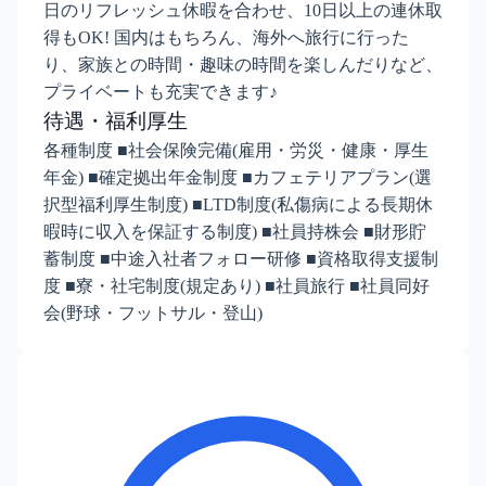
日のリフレッシュ休暇を合わせ、10日以上の連休取
得もOK! 国内はもちろん、海外へ旅行に行った
り、家族との時間・趣味の時間を楽しんだりなど、
プライベートも充実できます♪
待遇・福利厚生
各種制度 ■社会保険完備(雇用・労災・健康・厚生
年金) ■確定拠出年金制度 ■カフェテリアプラン(選
択型福利厚生制度) ■LTD制度(私傷病による長期休
暇時に収入を保証する制度) ■社員持株会 ■財形貯
蓄制度 ■中途入社者フォロー研修 ■資格取得支援制
度 ■寮・社宅制度(規定あり) ■社員旅行 ■社員同好
会(野球・フットサル・登山)