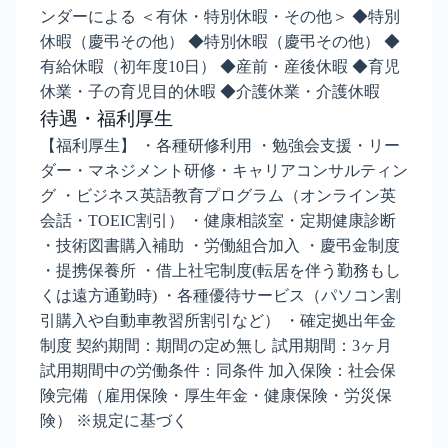
ンダーによる ＜有休・特別休暇・その他＞ ◆特別
休暇（慶弔その他） ◆特別休暇（慶弔その他） ◆
有給休暇（初年度10日） ◆産前・産後休暇 ◆育児
休業・子の育児目的休暇 ◆介護休業・介護休暇
待遇・福利厚生
【福利厚生】 ・各種研修利用 ・勉強会支援・リー
ダー・マネジメント研修・キャリアコンサルティン
グ ・ビジネス英語教育プログラム（オンライン英
会話・TOEIC割引） ・健康相談室・定期健康診断
・技術図書購入補助 ・労働組合加入 ・慶弔金制度
・提携保養所 ・借上社宅制度(転居を伴う勤務もし
くは遠方通勤時) ・各種優待サービス（パソコン割
引購入や自動車教習所割引など） ・確定拠出年金
制度 契約期間：期間の定め無し 試用期間：3ヶ月
試用期間中の労働条件：同条件 加入保険：社会保
険完備（雇用保険・厚生年金・健康保険・労災保
険） ※規定に基づく