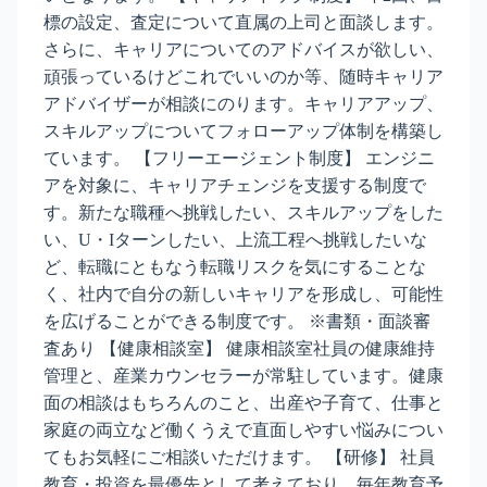
標の設定、査定について直属の上司と面談します。
さらに、キャリアについてのアドバイスが欲しい、
頑張っているけどこれでいいのか等、随時キャリア
アドバイザーが相談にのります。キャリアアップ、
スキルアップについてフォローアップ体制を構築し
ています。 【フリーエージェント制度】 エンジニ
アを対象に、キャリアチェンジを支援する制度で
す。新たな職種へ挑戦したい、スキルアップをした
い、U・Iターンしたい、上流工程へ挑戦したいな
ど、転職にともなう転職リスクを気にすることな
く、社内で自分の新しいキャリアを形成し、可能性
を広げることができる制度です。 ※書類・面談審
査あり 【健康相談室】 健康相談室社員の健康維持
管理と、産業カウンセラーが常駐しています。健康
面の相談はもちろんのこと、出産や子育て、仕事と
家庭の両立など働くうえで直面しやすい悩みについ
てもお気軽にご相談いただけます。 【研修】 社員
教育・投資を最優先として考えており、毎年教育予