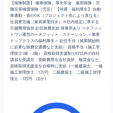
【保険制度】 健康保険、厚生年金、雇用保険、労
働災害補償保険（労災） 【待遇・福利厚生】 自動
車通勤・直行OK（プロジェクト先により異なる）
社員寮完備（家具家電付き）※社内規定に準ずる
引越費用負担 赴任旅費支給 保養所あり ベネフィッ
トワン運営のベネフィット・ステーション ＜業界
トップクラスの福利厚生＞ 赴任手当（就業開始時
に必要な旅費交通費など支給） 資格手当（施工管
理技士1級・2級） 資格取得支援制 OJT以外の自社
講習を受講可、受験費用を会社負担、報奨金など。
資格取得支援金を合格時に支給（一級建築士、一級
施工管理技士：5万円、二級建築士、二級施工管理
技士：3万円 ほか）