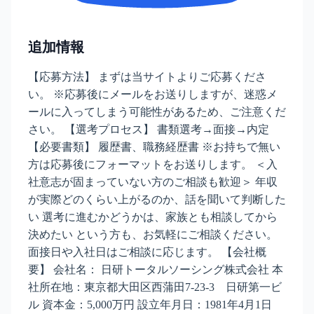
追加情報
【応募方法】 まずは当サイトよりご応募くださ
い。 ※応募後にメールをお送りしますが、迷惑メ
ールに入ってしまう可能性があるため、ご注意くだ
さい。 【選考プロセス】 書類選考→面接→内定
【必要書類】 履歴書、職務経歴書 ※お持ちで無い
方は応募後にフォーマットをお送りします。 ＜入
社意志が固まっていない方のご相談も歓迎＞ 年収
が実際どのくらい上がるのか、話を聞いて判断した
い 選考に進むかどうかは、家族とも相談してから
決めたい という方も、お気軽にご相談ください。
面接日や入社日はご相談に応じます。 【会社概
要】 会社名： 日研トータルソーシング株式会社 本
社所在地：東京都大田区西蒲田7-23-3 日研第一ビ
ル 資本金：5,000万円 設立年月日：1981年4月1日