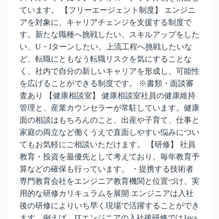
ています。 【フリーエージェント制度】 エンジニ
アを対象に、キャリアチェンジを支援する制度で
す。新たな職種へ挑戦したい、スキルアップをした
い、U・Iターンしたい、上流工程へ挑戦したいな
ど、転職にともなう転職リスクを気にすることな
く、社内で自分の新しいキャリアを形成し、可能性
を広げることができる制度です。 ※書類・面談審
査あり 【健康相談室】 健康相談室社員の健康維持
管理と、産業カウンセラーが常駐しています。健康
面の相談はもちろんのこと、出産や子育て、仕事と
家庭の両立など働くうえで直面しやすい悩みについ
てもお気軽にご相談いただけます。 【研修】 社員
教育・投資を最優先として考えており、毎年教育予
算などの確保も行っています。 ・提携する技術者
専門教育会社をエンジニア教育機関と位置づけ、実
用的な研修カリキュラムを展開 エンジニアは入社
後の研修によりいち早く現場で活躍することができ
ます。例えば、ITエンジニアの入社後研修ではJava