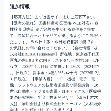
追加情報
【応募方法】 まずは当サイトよりご応募下さい。
【選考の流れ】 ①書類選考 ②面接(WEB対応)・適
性検査 ③内定 ※ご経験を生かせる案件をご提案し
て、希望に合ったキャリアが築けるようにご選考い
たします。 ※即日面談・即日勤務相談可能です。
お気軽にお問い合わせください。 【会社情報：株
式会社BREXA Technology】 所在地：東京都千代田
区丸の内1-8-3 丸の内トラストタワー本館16F・17F
設立：2004年 12月1日 従業員：19,236名 （2024年7
月1日現在） 資本金：4億8,365万4千円（2022年12月
31日現在） 【事業内容】 ・IT・機械・電子・電
機・ソフトウェアの技術者派遣及び開発請負 ・次
世代自動車・デジタル家電・ロボティクス・医療機
器の研究開発、生産、技術開発など 【備考】本求
人は、雇用会社より株式会社ヒューガン（人材紹介
会社）がお預かりしている求人です。