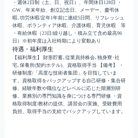
・週休2日制（土、日、祝日）、年間休日128日 ・
GW、年末年始、創立記念日、メーデー、慶弔休
暇､功労休暇/定年1年前に連続5日間、リフレッシュ
休暇、ボランティア休暇、介護休暇、育児休暇 等
・有給休暇（23日/繰り越し・積み立て含め最高96
日）※初年度は入社時期により変動あり
待遇・福利厚生
【福利厚生】 財形貯蓄､従業員持株会､独身寮･社
宅､保養所(契約ホテル)、資格取得手当 【備考】 ・
研修制度/「高度な技術者集団」を目指していま
す。資格取得をバックアップする自己研修・集合研
修、経験年数や職位などレベルに応じた階層別研
修、業務別の専門知識を身につける専門研修 ・資
格取得制度/教材の提供、講習会の実施、受験費用
負担、取得手当の支給でバックアップしています。