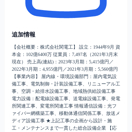
追加情報
【会社概要：株式会社関電工】 設立：1944年9月 資
本金：102億6400万 従業員：7,497名（2021年3月末
現在） 売上高(連結)：2023年3月期：5,415億円／
2022年3月期：4,955億円／2021年3月期：5,560億円
【事業内容】 屋内線・環境設備部門：屋内電気設
備工事、電気制御・計装設備工事、リニューアル工
事、空調・給排水設備工事、地域熱供給設備工事
電力設備：配電線設備工事、送電線設備工事、発電
所関連工事、変電所関連工事 情報通信設備：光フ
ァイバー網構築工事、移動体通信関係工事、放送メ
ディア設備工事 ★上記工事の企画から設計・施
工・メンテナンスまで一貫した総合設備企業 【応