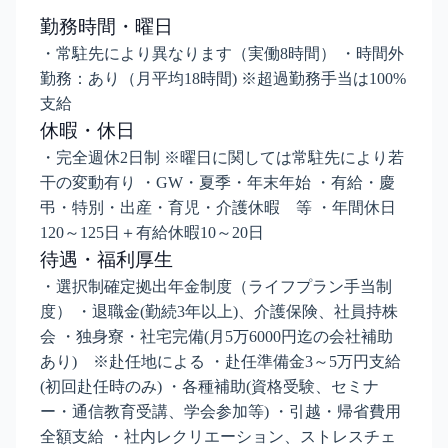
勤務時間・曜日
・常駐先により異なります（実働8時間） ・時間外
勤務：あり（月平均18時間) ※超過勤務手当は100%
支給
休暇・休日
・完全週休2日制 ※曜日に関しては常駐先により若
干の変動有り ・GW・夏季・年末年始 ・有給・慶
弔・特別・出産・育児・介護休暇 等 ・年間休日
120～125日＋有給休暇10～20日
待遇・福利厚生
・選択制確定拠出年金制度（ライフプラン手当制
度） ・退職金(勤続3年以上)、介護保険、社員持株
会 ・独身寮・社宅完備(月5万6000円迄の会社補助
あり) ※赴任地による ・赴任準備金3～5万円支給
(初回赴任時のみ) ・各種補助(資格受験、セミナ
ー・通信教育受講、学会参加等) ・引越・帰省費用
全額支給 ・社内レクリエーション、ストレスチェ