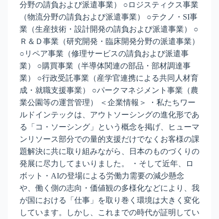
分野の請負および派遣事業） ○ロジスティクス事業
（物流分野の請負および派遣事業） ○テクノ・SI事
業（生産技術・設計開発の請負および派遣事業） ○
Ｒ＆Ｄ事業（研究開発・臨床開発分野の派遣事業）
○リペア事業（修理サービスの請負および派遣事
業） ○購買事業（半導体関連の部品・部材調達事
業） ○行政受託事業（産学官連携による共同人材育
成・就職支援事業） ○パークマネジメント事業（農
業公園等の運営管理） ＜企業情報＞ ・私たちワー
ルドインテックは、アウトソーシングの進化形であ
る「コ・ソーシング」という概念を掲げ、ヒューマ
ンリソース部分での量的支援だけでなくお客様の課
題解決に共に取り組みながら、日本のものづくりの
発展に尽力してまいりました。 ・そして近年、ロ
ボット・AIの登場による労働力需要の減少懸念
や、働く側の志向・価値観の多様化などにより、我
が国における「仕事」を取り巻く環境は大きく変化
しています。しかし、これまでの時代が証明してい