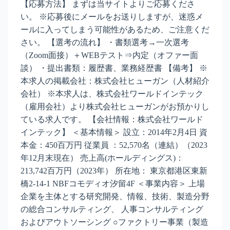
【応募方法】 まずは当サイトよりご応募くださ
い。 ※応募後にメールをお送りしますが、迷惑メ
ールに入ってしまう可能性があるため、ご注意くだ
さい。 【選考の流れ】 ・書類選考→一次選考
（Zoom面接）＋WEBテスト⇒内定（オファー面
談） ・提出書類：履歴書、業務経歴書 【備考】 ※
本求人の掲載会社：株式会社ヒューガン（人材紹介
会社） ※本求人は、株式会社ワールドインテック
（雇用会社）より株式会社ヒューガンがお預かりし
ている求人です。 【会社情報：株式会社ワールド
インテック】 ＜基本情報＞ 設立：2014年2月4日 資
本金：450百万円 従業員 ：52,570名（連結）（2023
年12月末現在） 売上高(ホールディングス)：
213,742百万円（2023年） 所在地： 東京都港区東新
橋2-14-1 NBFコモディオ汐留4F ＜事業内容＞ 上場
企業を主体とする研究開発、情報、技術、製造分野
の総合コンサルティング、 人事コンサルティング
およびアウトソーシング ○ファクトリー事業（製造