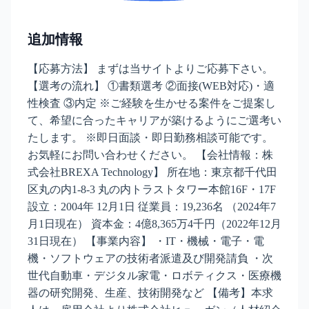
追加情報
【応募方法】 まずは当サイトよりご応募下さい。
【選考の流れ】 ①書類選考 ②面接(WEB対応)・適
性検査 ③内定 ※ご経験を生かせる案件をご提案し
て、希望に合ったキャリアが築けるようにご選考い
たします。 ※即日面談・即日勤務相談可能です。
お気軽にお問い合わせください。 【会社情報：株
式会社BREXA Technology】 所在地：東京都千代田
区丸の内1-8-3 丸の内トラストタワー本館16F・17F
設立：2004年 12月1日 従業員：19,236名 （2024年7
月1日現在） 資本金：4億8,365万4千円（2022年12月
31日現在） 【事業内容】 ・IT・機械・電子・電
機・ソフトウェアの技術者派遣及び開発請負 ・次
世代自動車・デジタル家電・ロボティクス・医療機
器の研究開発、生産、技術開発など 【備考】本求