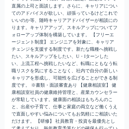
直属の上司と面談します。さらに、キャリアについ
てのアドバイスが欲しい、頑張っているけどこれで
いいのか等、随時キャリアアドバイザーが相談にの
ります。キャリアアップ、スキルアップについてフ
ォローアップ体制を構築しています。 【フリーエ
ージェント制度】 エンジニアを対象に、キャリア
チェンジを支援する制度です。新たな職種へ挑戦し
たい、スキルアップをしたい、U・Iターンした
い、上流工程へ挑戦したいなど、転職にともなう転
職リスクを気にすることなく、社内で自分の新しい
キャリアを形成し、可能性を広げることができる制
度です。 ※書類・面談審査あり 【健康相談室】 健
康相談室社員の健康維持管理と、産業カウンセラー
が常駐しています。健康面の相談はもちろんのこ
と、出産や子育て、仕事と家庭の両立など働くうえ
で直面しやすい悩みについてもお気軽にご相談いた
だけます。 【研修】 社員教育・投資を最優先とし
て考えており、毎年教育予算などの確保も行ってい