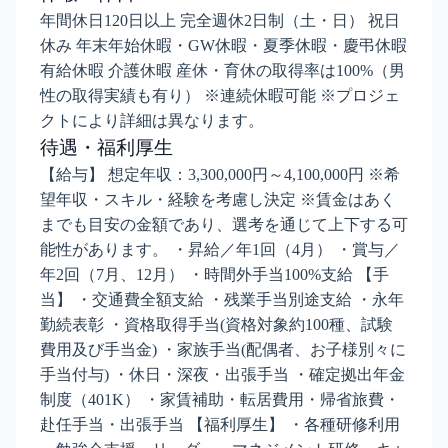
年間休日120日以上 完全週休2日制（土・日） 祝日
休み 年末年始休暇・GW休暇・夏季休暇・慶弔休暇
有給休暇 介護休暇 産休・育休の取得率は100%（男
性の取得実績も有り） ※連続休暇可能 ※プロジェ
クトにより詳細は異なります。
待遇・福利厚生
【給与】 想定年収：3,300,000円～4,100,000円 ※希
望年収・スキル・経験を考慮し決定 ※賃金はあく
までも目安の金額であり、選考を通じて上下する可
能性があります。 ・昇給／年1回（4月） ・賞与／
年2回（7月、12月） ・時間外手当100%支給 【手
当】 ・交通費全額支給 ・残業手当別途支給 ・永年
勤続表彰 ・資格取得手当(資格対象約100種、試験
費用及び手当金) ・家族手当(配偶者、お子様別々に
手当付与) ・休日・深夜・出張手当 ・確定拠出年金
制度（401K） ・家賃補助・転居費用・帰省旅費・
赴任手当・出張手当 【福利厚生】 ・各種研修利用