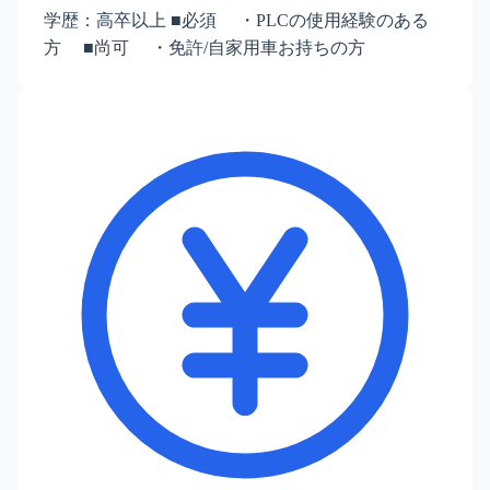
学歴：高卒以上 ■必須 ・PLCの使用経験のある
方 ■尚可 ・免許/自家用車お持ちの方