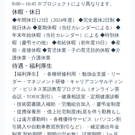
8:00～16:45 ※プロジェクトにより異なります。
休暇・休日
◆年間休日123日（2024年度） ◆完全週休2日制 ◆
祝日休み ◆夏期休暇（当社カレンダーによる） ◆
年末年始休暇（当社カレンダー）による ◆特別休
暇（慶弔その他） ◆有給休暇（初年度10日） ◆産
前・産後休暇 ◆育児休業・子の育児目的休暇 ◆介
護休業・介護休業
待遇・福利厚生
【福利厚生】 ・各種研修利用 ・勉強会支援・リー
ダー・マネジメント研修・キャリアコンサルティン
グ ・ビジネス英語教育プログラム（オンライン英
会話・TOEIC割引） ・健康相談室・定期健康診断
・技術図書購入補助 ・労働組合加入 ・慶弔金制度
・提携保養所 ・借上社宅制度(転居を伴う勤務もし
くは遠方通勤時) ・各種優待サービス（パソコン割
引購入や自動車教習所割引など） ・確定拠出年金
制度 契約期間：期間の定め無し 試用期間：3ヶ月