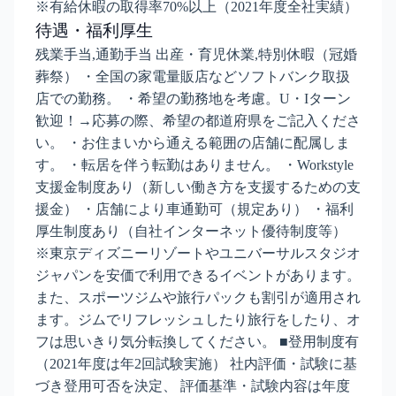
※有給休暇の取得率70%以上（2021年度全社実績）
待遇・福利厚生
残業手当,通勤手当 出産・育児休業,特別休暇（冠婚
葬祭） ・全国の家電量販店などソフトバンク取扱
店での勤務。 ・希望の勤務地を考慮。U・Iターン
歓迎！→応募の際、希望の都道府県をご記入くださ
い。 ・お住まいから通える範囲の店舗に配属しま
す。 ・転居を伴う転勤はありません。 ・Workstyle
支援金制度あり（新しい働き方を支援するための支
援金） ・店舗により車通勤可（規定あり） ・福利
厚生制度あり（自社インターネット優待制度等）
※東京ディズニーリゾートやユニバーサルスタジオ
ジャパンを安価で利用できるイベントがあります。
また、スポーツジムや旅行パックも割引が適用され
ます。ジムでリフレッシュしたり旅行をしたり、オ
フは思いきり気分転換してください。 ■登用制度有
（2021年度は年2回試験実施） 社内評価・試験に基
づき登用可否を決定、 評価基準・試験内容は年度