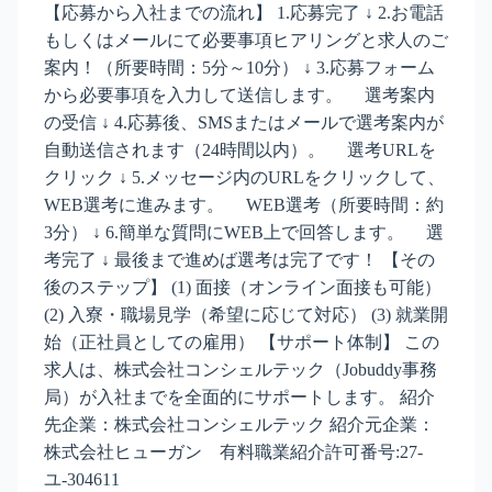
【応募から入社までの流れ】 1.応募完了 ↓ 2.お電話
もしくはメールにて必要事項ヒアリングと求人のご
案内！（所要時間：5分～10分） ↓ 3.応募フォーム
から必要事項を入力して送信します。 選考案内
の受信 ↓ 4.応募後、SMSまたはメールで選考案内が
自動送信されます（24時間以内）。 選考URLを
クリック ↓ 5.メッセージ内のURLをクリックして、
WEB選考に進みます。 WEB選考（所要時間：約
3分） ↓ 6.簡単な質問にWEB上で回答します。 選
考完了 ↓ 最後まで進めば選考は完了です！ 【その
後のステップ】 (1) 面接（オンライン面接も可能）
(2) 入寮・職場見学（希望に応じて対応） (3) 就業開
始（正社員としての雇用） 【サポート体制】 この
求人は、株式会社コンシェルテック（Jobuddy事務
局）が入社までを全面的にサポートします。 紹介
先企業：株式会社コンシェルテック 紹介元企業：
株式会社ヒューガン 有料職業紹介許可番号:27-
ユ-304611