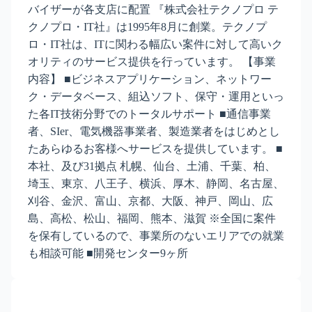
バイザーが各支店に配置 『株式会社テクノプロ テ
クノプロ・IT社』は1995年8月に創業。テクノプ
ロ・IT社は、ITに関わる幅広い案件に対して高いク
オリティのサービス提供を行っています。 【事業
内容】 ■ビジネスアプリケーション、ネットワー
ク・データベース、組込ソフト、保守・運用といっ
た各IT技術分野でのトータルサポート ■通信事業
者、SIer、電気機器事業者、製造業者をはじめとし
たあらゆるお客様へサービスを提供しています。 ■
本社、及び31拠点 札幌、仙台、土浦、千葉、柏、
埼玉、東京、八王子、横浜、厚木、静岡、名古屋、
刈谷、金沢、富山、京都、大阪、神戸、岡山、広
島、高松、松山、福岡、熊本、滋賀 ※全国に案件
を保有しているので、事業所のないエリアでの就業
も相談可能 ■開発センター9ヶ所