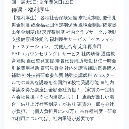
回、最大5日) ※年間休日123日
待遇・福利厚生
【福利厚生】 各種社会保険完備 寮社宅制度 慶弔見
舞金制度 総合福祉団体定期保険 退職金制度(確定拠
出年金制度) 財形貯蓄制度 社内クラブサークル活動
支援健康保険組合 福利厚生サービス「ベネフィッ
ト・ステーション」 労働組合有 定年再雇用
EAP（カウンセリング）サービス 社内研修 通信教
育補助 自己啓発支援 帰省旅費補助 転勤赴任一時金
引越費用補助 慶弔見舞金 社内外講習補助 図書購入
補助 社外技術研修参加費 勉強会講師料 Winスクー
ルでの豊富な講座を全国約50校で受講可能 ※社内
承認を得た講座は全額会社負担！ 【家賃の一定額
を会社負担（※社内規定あり）】 通勤が難しい場
合「借り上げ社宅制度」があり 家賃の一部を会社
が負担。（個人負担月に2~3万） ※各種制度・研修
の利用については、社内承認が必要です